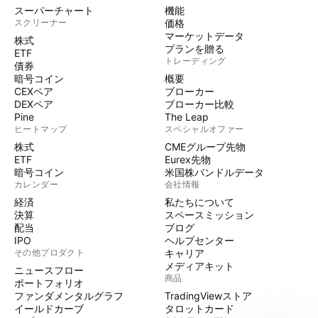
スーパーチャート
機能
スクリーナー
価格
マーケットデータ
株式
プランを贈る
ETF
トレーディング
債券
暗号コイン
概要
CEXペア
ブローカー
DEXペア
ブローカー比較
Pine
The Leap
ヒートマップ
スペシャルオファー
株式
CMEグループ先物
ETF
Eurex先物
暗号コイン
米国株バンドルデータ
カレンダー
会社情報
経済
私たちについて
決算
スペースミッション
配当
ブログ
IPO
ヘルプセンター
その他プロダクト
キャリア
メディアキット
ニュースフロー
商品
ポートフォリオ
ファンダメンタルグラフ
TradingViewストア
イールドカーブ
タロットカード