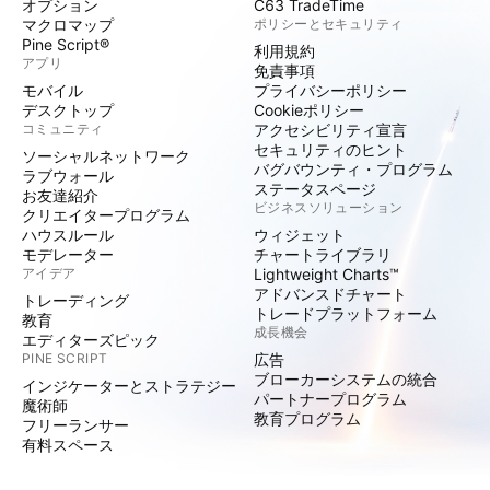
オプション
C63 TradeTime
マクロマップ
ポリシーとセキュリティ
Pine Script®
利用規約
アプリ
免責事項
モバイル
プライバシーポリシー
デスクトップ
Cookieポリシー
コミュニティ
アクセシビリティ宣言
セキュリティのヒント
ソーシャルネットワーク
バグバウンティ・プログラム
ラブウォール
ステータスページ
お友達紹介
ビジネスソリューション
クリエイタープログラム
ハウスルール
ウィジェット
モデレーター
チャートライブラリ
アイデア
Lightweight Charts™
アドバンスドチャート
トレーディング
トレードプラットフォーム
教育
成長機会
エディターズピック
PINE SCRIPT
広告
ブローカーシステムの統合
インジケーターとストラテジー
パートナープログラム
魔術師
教育プログラム
フリーランサー
有料スペース