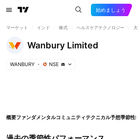
始めましょう
マーケット
/
インド
/
株式
/
ヘルスケアテクノロジー
/
大
Wanbury Limited
WANBURY
NSE
概要
ファンダメンタル
コミュニティ
テクニカル
予想
季節性
E
過去の季節性パフォーマンス