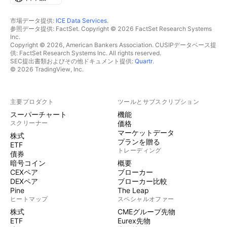
市場データ提供:
ICE Data Services
.
参照データ提供: FactSet. Copyright © 2026 FactSet Research Systems
Inc.
Copyright © 2026, American Bankers Association. CUSIPデータベース提
供: FactSet Research Systems Inc. All rights reserved.
SEC提出書類およびその他ドキュメント提供:
Quartr
.
© 2026 TradingView, Inc.
主要プロダクト
ツールとサブスクリプション
スーパーチャート
機能
スクリーナー
価格
マーケットデータ
株式
プランを贈る
ETF
トレーディング
債券
暗号コイン
概要
CEXペア
ブローカー
DEXペア
ブローカー比較
Pine
The Leap
ヒートマップ
スペシャルオファー
株式
CMEグループ先物
ETF
Eurex先物