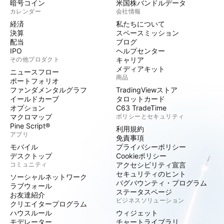
暗号コイン
米国株バンドルデータ
カレンダー
会社情報
経済
私たちについて
決算
スペースミッション
配当
ブログ
IPO
ヘルプセンター
その他プロダクト
キャリア
メディアキット
ニュースフロー
商品
ポートフォリオ
ファンダメンタルグラフ
TradingViewストア
イールドカーブ
タロットカード
オプション
C63 TradeTime
マクロマップ
ポリシーとセキュリティ
Pine Script®
利用規約
アプリ
免責事項
モバイル
プライバシーポリシー
デスクトップ
Cookieポリシー
コミュニティ
アクセシビリティ宣言
セキュリティのヒント
ソーシャルネットワーク
バグバウンティ・プログラム
ラブウォール
ステータスページ
お友達紹介
ビジネスソリューション
クリエイタープログラム
ハウスルール
ウィジェット
モデレーター
チャートライブラリ