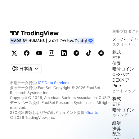
主要プロダク
スーパーチャ
MADE BY HUMANS | 人の手で作られています
スクリーナー
株式
ETF
債券
日本語
暗号コイン
CEXペア
DEXペア
市場データ提供:
ICE Data Services
.
Pine
参照データ提供: FactSet. Copyright © 2026 FactSet
ヒートマップ
Research Systems Inc.
Copyright © 2026, American Bankers Association. CUSIP
株式
データベース提供: FactSet Research Systems Inc. All rights
ETF
reserved.
暗号コイン
SEC提出書類およびその他ドキュメント提供:
Quartr
.
カレンダー
© 2026 TradingView, Inc.
経済
決算
配当