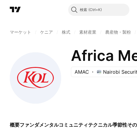
検索
マーケット
/
ケニア
/
株式
/
素材産業
/
農産物・製粉
/
Africa M
AMAC
Nairobi Securi
概要
ファンダメンタル
コミュニティ
テクニカル
季節性
その