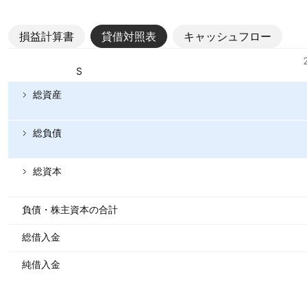
損益計算書
貸借対照表
キャッシュフロー
指標
通貨: KES
総資産
総負債
総資本
負債・株主資本の合計
総借入金
純借入金