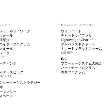
ュニティ
ビジネスソリューション
シャルネットワーク
ウィジェット
ウォール
チャートライブラリ
達紹介
Lightweight Charts™
エイタープログラム
アドバンスドチャート
スルール
トレードプラットフォーム
レーター
成長機会
デア
広告
ーディング
ブローカーシステムの統合
パートナープログラム
ィターズピック
教育プログラム
 SCRIPT
ジケーターとストラテジー
師
ーランサー
スペース