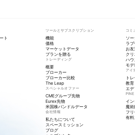
ト
ツールとサブスクリプション
コミ
ート
機能
ソー
価格
ラブ
マーケットデータ
お友
プランを贈る
クリ
トレーディング
ハウ
モデ
概要
アイ
ブローカー
ブローカー比較
トレ
The Leap
教育
スペシャルオファー
エデ
PINE
CMEグループ先物
Eurex先物
イン
米国株バンドルデータ
魔術
会社情報
フリ
有料
私たちについて
スペースミッション
ブログ