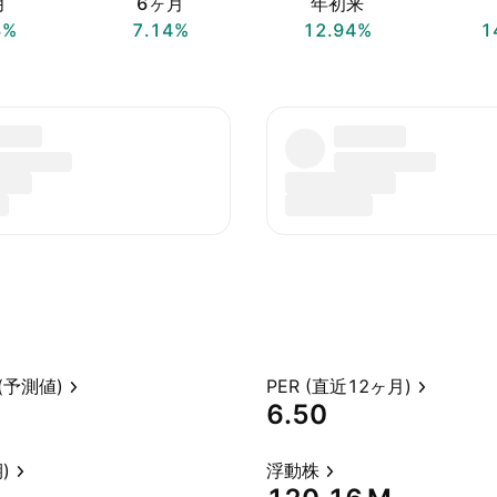
月
6ヶ月
年初来
8%
7.14%
12.94%
1
(予測値)
PER (直近12ヶ月)
6.50
)
浮動株