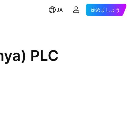
JA
始めましょう
nya) PLC