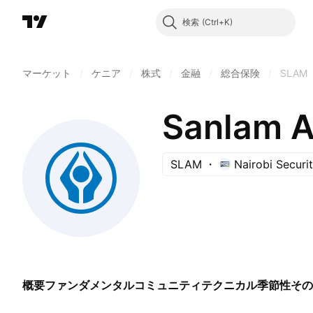
検索
マーケット
/
ケニア
/
株式
/
金融
/
総合保険
/
SLAM
Sanlam A
SLAM
Nairobi Securi
概要
ファンダメンタル
コミュニティ
テクニカル
季節性
その