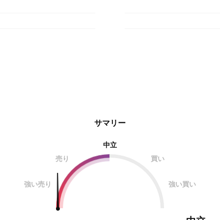
サマリー
中立
売り
買い
強い売り
強い買い