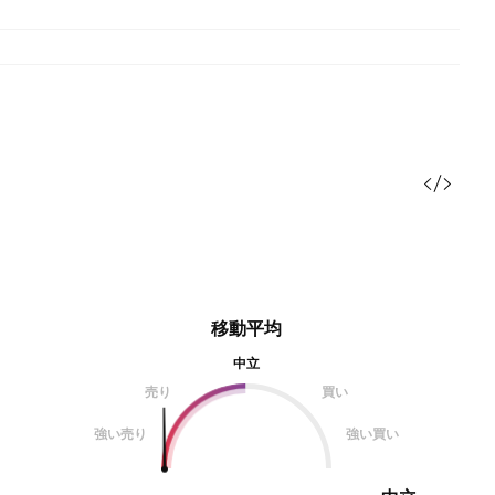
移動平均
中立
売り
買い
強い売り
強い買い