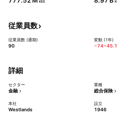
‪777.52 M‬
‪8.97 B‬
KES
K
従業員数
従業員数 (通期)
変動 (1年)
90
−74
−45.
詳細
セクター
業種
金融
総合保険
本社
設立
Westlands
1946