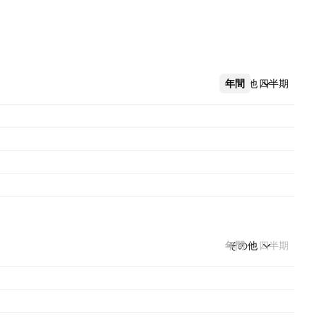
年間
その他
四半期
年間
その他
四半期