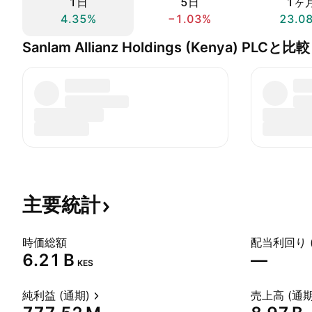
1日
5日
1ヶ
4.35%
−1.03%
23.0
Sanlam Allianz Holdings (Kenya) PLCと比較
主要統計
時価総額
配当利回り 
‪6.21 B‬
—
KES
純利益 (通期)
売上高 (通期