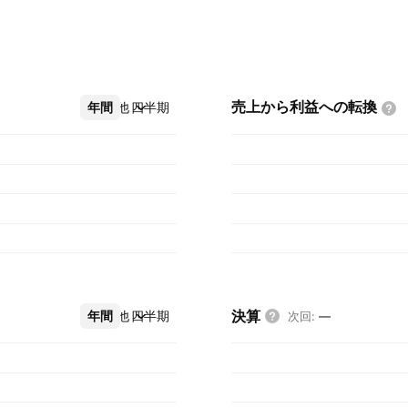
売上から利益への転換
年間
その他
四半期
決算
年間
その他
四半期
次回
:
—