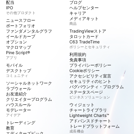
配当
ブログ
IPO
ヘルプセンター
その他プロダクト
キャリア
メディアキット
ニュースフロー
商品
ポートフォリオ
ファンダメンタルグラフ
TradingViewストア
イールドカーブ
タロットカード
オプション
C63 TradeTime
マクロマップ
ポリシーとセキュリティ
Pine Script®
利用規約
アプリ
免責事項
モバイル
プライバシーポリシー
デスクトップ
Cookieポリシー
コミュニティ
アクセシビリティ宣言
セキュリティのヒント
ソーシャルネットワーク
バグバウンティ・プログラム
ラブウォール
ステータスページ
お友達紹介
ビジネスソリューション
クリエイタープログラム
ハウスルール
ウィジェット
モデレーター
チャートライブラリ
アイデア
Lightweight Charts™
アドバンスドチャート
トレーディング
トレードプラットフォーム
教育
成長機会
エディターズピック