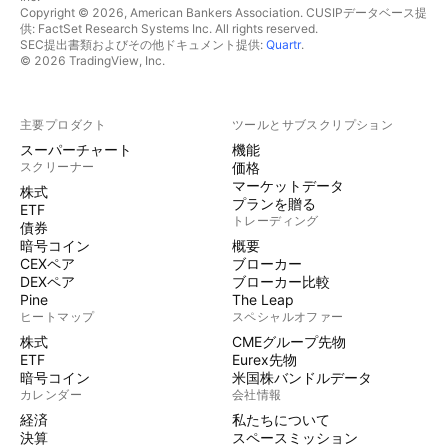
Copyright © 2026, American Bankers Association. CUSIPデータベース提
供: FactSet Research Systems Inc. All rights reserved.
SEC提出書類およびその他ドキュメント提供:
Quartr
.
© 2026 TradingView, Inc.
主要プロダクト
ツールとサブスクリプション
スーパーチャート
機能
スクリーナー
価格
マーケットデータ
株式
プランを贈る
ETF
トレーディング
債券
暗号コイン
概要
CEXペア
ブローカー
DEXペア
ブローカー比較
Pine
The Leap
ヒートマップ
スペシャルオファー
株式
CMEグループ先物
ETF
Eurex先物
暗号コイン
米国株バンドルデータ
カレンダー
会社情報
経済
私たちについて
決算
スペースミッション