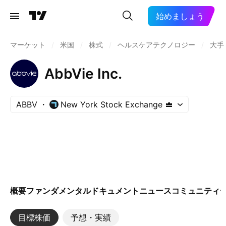
始めましょう
マーケット
/
米国
/
株式
/
ヘルスケアテクノロジー
/
大手
AbbVie Inc.
ABBV
New York Stock Exchange
概要
ファンダメンタル
ドキュメント
ニュース
コミュニティ
目標株価
予想・実績