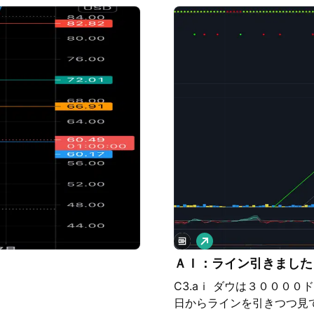
がないといけませんよね？💀
に 🚀 -チーム
ロ
ン
ＡＩ：ライン引きました
グ
C3.aｉ ダウは３０００
日からラインを引きつつ見