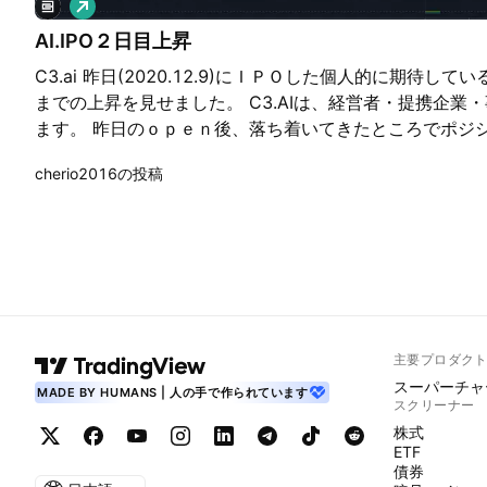
ロ
ン
AI.IPO２日目上昇
グ
C3.ai 昨日(2020.12.9)にＩＰＯした個人的に期待し
までの上昇を見せました。 C3.AIは、経営者・提携企業
ます。 昨日のｏｐｅｎ後、落ち着いてきたところでポジ
の事業発展と業績を楽しみにしている企業の一つです。
cherio2016の投稿
主要プロダク
スーパーチャ
MADE BY HUMANS | 人の手で作られています
スクリーナー
株式
ETF
債券