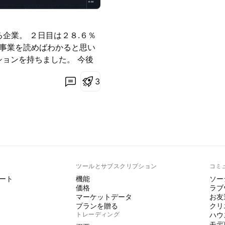
ている企業。 ２日目は２８.６％
・事業を読めばわかると思い
ションを持ちました。 今後
3
ト
ツールとサブスクリプション
コミ
ート
機能
ソー
価格
ラブ
マーケットデータ
お友
プランを贈る
クリ
トレーディング
ハウ
モデ