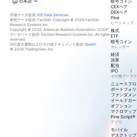
日本語
暗号コイン
CEXペア
DEXペア
市場データ提供:
ICE Data Services
.
Pine
参照データ提供: FactSet. Copyright © 2026 FactSet
ヒートマップ
Research Systems Inc.
Copyright © 2026, American Bankers Association. CUSIP
株式
データベース提供: FactSet Research Systems Inc. All rights
ETF
reserved.
暗号コイン
SEC提出書類およびその他ドキュメント提供:
Quartr
.
カレンダー
© 2026 TradingView, Inc.
経済
決算
配当
IPO
その他プロダ
ニュースフロ
ポートフォリ
ファンダメン
イールドカー
オプション
マクロマップ
Pine Script®
アプリ
モバイル
デスクトップ