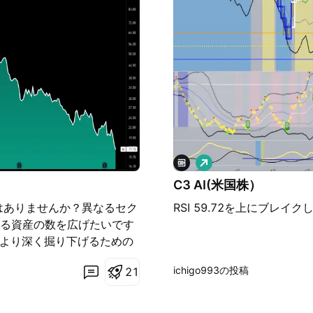
AI導入事例となる可能性が
ます。同社は最近、過去最高
前年比26％増加しました。こ
ービスの大幅な成長による
 Web Servicesといった業界
クセスを拡大し、営業サイ
益化が焦点となる一方、
ストの平均目標株価も大幅な
が大いに期待される。
ロ
ン
C3 AI(米国株）
グ
はありませんか？異なるセク
RSI 59.72を上にブレ
る資産の数を広げたいです
、より深く掘り下げるための
たな興味深いチャンスを見
ichigo993の投稿
2
1
深いテーマごとに構築した
す: AI銘柄 : 機械の成
を超えて同じ家族によって所有