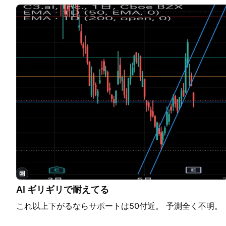
されている企業 ⌛ 死者産業銘柄 : 誰かが棺桶でお金を稼
宇宙関連銘柄 : ポートフォリオを無重力で爆発させたいとき
TradingView
AI ギリギリで耐えてる
これ以上下がるならサポートは50付近。 予測全く不明。