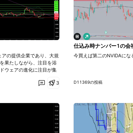
ロ
ン
仕込み時ナンバー1の会
グ
ウェアの提供企業であり、大規
今買えば第二のNVIDAにな
割を果たしながら、注目を浴
ードウェアの進化に注目が集
主要契約の獲得を進めてきまし
D11369の投稿
3
の「C3 Agentic
タセキュリティ、多様なデー
.aiの影響力の拡大を示す
の契約拡大があります。この
き上げ、同社の予測保守プラ
します。この大規模な契約
までにない規模での技術の