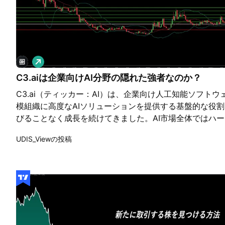
ロ
ン
C3.aiは企業向けAI分野の隠れた強者なのか？
グ
C3.ai（ティッカー：AI）は、企業向け人工知能ソフト
模組織に高度なAIソリューションを提供する基盤的な役
びることなく成長を続けてきました。AI市場全体ではハ
まる中、C3.aiは着実にプラットフォームの利用拡大と
UDIS_Viewの投稿
た。同社の強みは、数十億ドルを投じて開発された特許取得済み
AI」プラットフォームにあり、AIの不正確な出力、デー
タの統合といった重要課題に効果的に対応しています。 C3
重要な進展として、米空軍の「迅速整備室（RSO）」と
契約は2029年までに契約上限額を4億5000万ドルに引
ットフォーム「PANDA」の空軍機への広範な導入を支援
は、長期的な収益源としての意義を持つだけでなく、これ