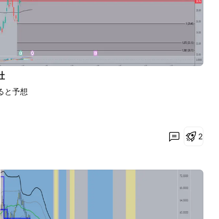
社
ると予想
2