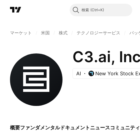
検索
マーケット
/
米国
/
株式
/
テクノロジーサービス
/
パッ
C3.ai, Inc
AI
New York Stock E
概要
ファンダメンタル
ドキュメント
ニュース
コミュニティ