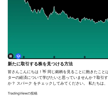
評価を示すものであり、米国国防総省における最大規模の
高い。 財務面でもC3.aiは顕著な成長の勢いを見せてい
となる第4四半期決算を発表し、売上は1億870万ドルで
れは、主にサブスクリプションおよびエンジニアリングサ
ものです。Baker Hughes、Microsoft Azure、Amazon
大手との戦略的提携も、新たな契約獲得を加速し、市場ア
クルを短縮しながら影響力を高めています。短期的には収
2026年度には15～25％の売上成長が見込まれ、アナリ
上昇を示唆しており、企業向けAI分野でのさらなる成長
教
育
新たに取引する株を見つける方法
皆さんこんにちは！👋 同じ銘柄を見ることに飽きたこと
ターの経済について学びたいと思っていませんか？取引す
か？ スパーク をチェックしてみてください。 私たちは
インスピレーションを素早く得るために、そして市場で新
TradingViewの投稿
つけるためにスパークを作成しました。スパークは、興味
ウォッチリストをまとめたものです。 こちらはいくつかの例で
長に賭けたいときのために 🤖 レガシーストック : 世代