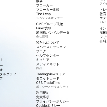
概要
アイ
ブローカー
ブローカー比較
トレ
The Leap
教育
スペシャルオファー
エデ
PINE
CMEグループ先物
Eurex先物
イン
米国株バンドルデータ
魔術
会社情報
フリ
有料
私たちについて
スペースミッション
ブログ
ヘルプセンター
クト
キャリア
メディアキット
ー
商品
オ
タルグラフ
TradingViewストア
ブ
タロットカード
C63 TradeTime
ポリシーとセキュリティ
利用規約
免責事項
プライバシーポリシー
Cookieポリシー