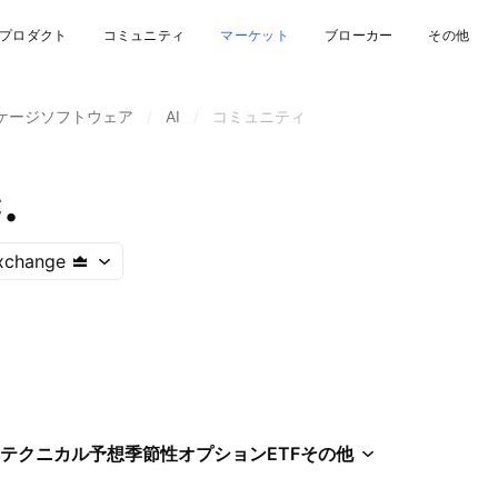
プロダクト
コミュニティ
マーケット
ブローカー
その他
ケージソフトウェア
/
AI
/
コミュニティ
.
xchange
テクニカル
予想
季節性
オプション
ETF
その他