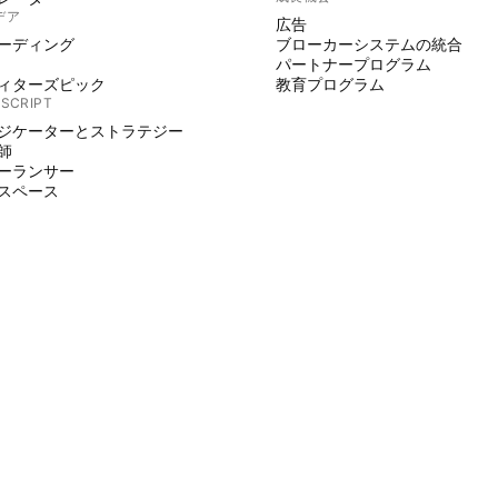
デア
広告
ーディング
ブローカーシステムの統合
パートナープログラム
ィターズピック
教育プログラム
 SCRIPT
ジケーターとストラテジー
師
ーランサー
スペース