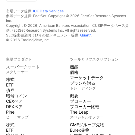
市場データ提供:
ICE Data Services
.
参照データ提供: FactSet. Copyright © 2026 FactSet Research Systems
Inc.
Copyright © 2026, American Bankers Association. CUSIPデータベース提
供: FactSet Research Systems Inc. All rights reserved.
SEC提出書類およびその他ドキュメント提供:
Quartr
.
© 2026 TradingView, Inc.
主要プロダクト
ツールとサブスクリプション
スーパーチャート
機能
スクリーナー
価格
マーケットデータ
株式
プランを贈る
ETF
トレーディング
債券
暗号コイン
概要
CEXペア
ブローカー
DEXペア
ブローカー比較
Pine
The Leap
ヒートマップ
スペシャルオファー
株式
CMEグループ先物
ETF
Eurex先物