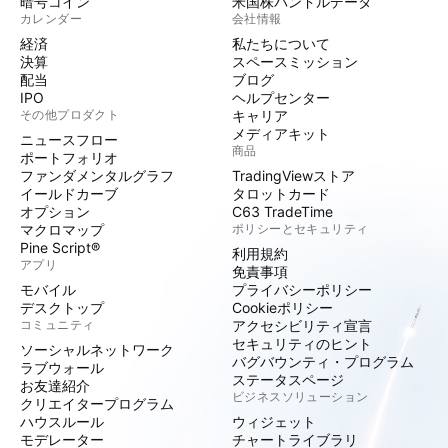
暗号コイン
米国株バンドルデータ
カレンダー
会社情報
経済
私たちについて
決算
スペースミッション
配当
ブログ
IPO
ヘルプセンター
その他プロダクト
キャリア
メディアキット
ニュースフロー
商品
ポートフォリオ
ファンダメンタルグラフ
TradingViewストア
イールドカーブ
タロットカード
オプション
C63 TradeTime
マクロマップ
ポリシーとセキュリティ
Pine Script®
利用規約
アプリ
免責事項
モバイル
プライバシーポリシー
デスクトップ
Cookieポリシー
コミュニティ
アクセシビリティ宣言
セキュリティのヒント
ソーシャルネットワーク
バグバウンティ・プログラム
ラブウォール
ステータスページ
お友達紹介
ビジネスソリューション
クリエイタープログラム
ハウスルール
ウィジェット
モデレーター
チャートライブラリ