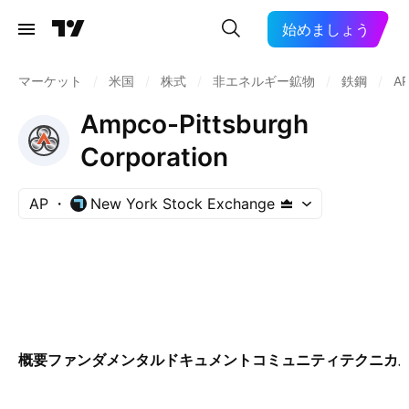
始めましょう
マーケット
/
米国
/
株式
/
非エネルギー鉱物
/
鉄鋼
/
A
Ampco-Pittsburgh
Corporation
AP
New York Stock Exchange
概要
ファンダメンタル
ドキュメント
コミュニティ
テクニカ