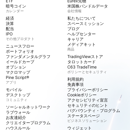
ETF
Eurex先物
暗号コイン
米国株バンドルデータ
カレンダー
会社情報
経済
私たちについて
決算
スペースミッション
配当
ブログ
IPO
ヘルプセンター
その他プロダクト
キャリア
メディアキット
ニュースフロー
商品
ポートフォリオ
ファンダメンタルグラフ
TradingViewストア
イールドカーブ
タロットカード
オプション
C63 TradeTime
マクロマップ
ポリシーとセキュリティ
Pine Script®
利用規約
アプリ
免責事項
モバイル
プライバシーポリシー
デスクトップ
Cookieポリシー
コミュニティ
アクセシビリティ宣言
セキュリティのヒント
ソーシャルネットワーク
バグバウンティ・プログラム
ラブウォール
ステータスページ
お友達紹介
ビジネスソリューション
クリエイタープログラム
ハウスルール
ウィジェット