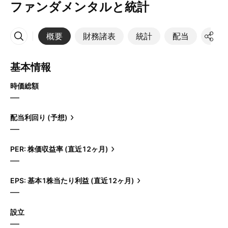
ファンダメンタルと統計
概要
財務諸表
統計
配当
決算
その他
基本情報
時価総額
—
配当利回り (予想)
—
PER: 株価収益率 (直近12ヶ月)
—
EPS: 基本1株当たり利益 (直近12ヶ月)
—
設立
—