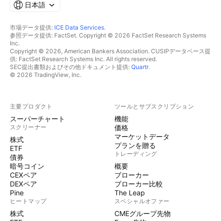
日本語
市場データ提供:
ICE Data Services
.
参照データ提供: FactSet. Copyright © 2026 FactSet Research Systems
Inc.
Copyright © 2026, American Bankers Association. CUSIPデータベース提
供: FactSet Research Systems Inc. All rights reserved.
SEC提出書類およびその他ドキュメント提供:
Quartr
.
© 2026 TradingView, Inc.
主要プロダクト
ツールとサブスクリプション
スーパーチャート
機能
スクリーナー
価格
マーケットデータ
株式
プランを贈る
ETF
トレーディング
債券
暗号コイン
概要
CEXペア
ブローカー
DEXペア
ブローカー比較
Pine
The Leap
ヒートマップ
スペシャルオファー
株式
CMEグループ先物