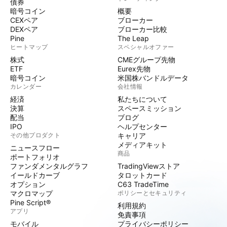
債券
暗号コイン
概要
CEXペア
ブローカー
DEXペア
ブローカー比較
Pine
The Leap
ヒートマップ
スペシャルオファー
株式
CMEグループ先物
ETF
Eurex先物
暗号コイン
米国株バンドルデータ
カレンダー
会社情報
経済
私たちについて
決算
スペースミッション
配当
ブログ
IPO
ヘルプセンター
その他プロダクト
キャリア
メディアキット
ニュースフロー
商品
ポートフォリオ
ファンダメンタルグラフ
TradingViewストア
イールドカーブ
タロットカード
オプション
C63 TradeTime
マクロマップ
ポリシーとセキュリティ
Pine Script®
利用規約
アプリ
免責事項
モバイル
プライバシーポリシー