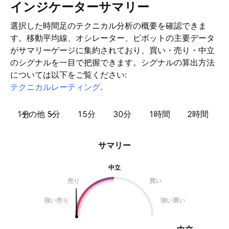
インジケーターサマリー
選択した時間足のテクニカル分析の概要を確認できま
す。移動平均線、オシレーター、ピボットの主要データ
がサマリーゲージに集約されており、買い・売り・中立
のシグナルを一目で把握できます。シグナルの算出方法
については以下をご覧ください:
テクニカルレーティング
.
1分
その他
5分
15分
30分
1時間
2時間
サマリー
中立
売り
買い
強い売り
強い買い