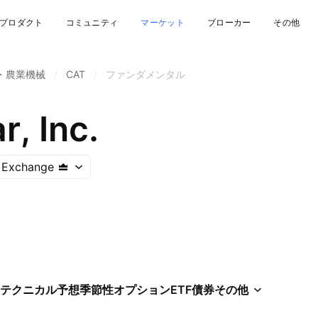
プロダクト
コミュニティ
マーケット
ブローカー
その他
・農業機械
/
CAT
/
ファンダメンタル
r, Inc.
 Exchange
テクニカル
予想
季節性
オプション
ETF
債券
その他