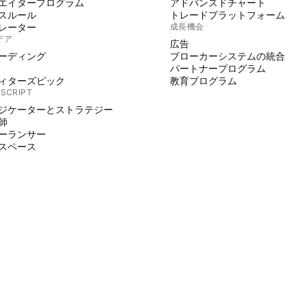
エイタープログラム
アドバンスドチャート
スルール
トレードプラットフォーム
レーター
成長機会
デア
広告
ーディング
ブローカーシステムの統合
パートナープログラム
ィターズピック
教育プログラム
 SCRIPT
ジケーターとストラテジー
師
ーランサー
スペース