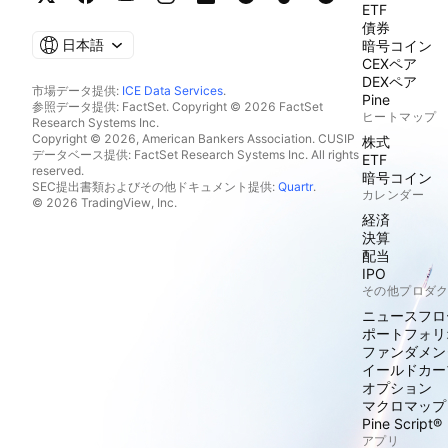
ETF
債券
日本語
暗号コイン
CEXペア
DEXペア
市場データ提供:
ICE Data Services
.
Pine
参照データ提供: FactSet. Copyright © 2026 FactSet
ヒートマップ
Research Systems Inc.
Copyright © 2026, American Bankers Association. CUSIP
株式
データベース提供: FactSet Research Systems Inc. All rights
ETF
reserved.
暗号コイン
SEC提出書類およびその他ドキュメント提供:
Quartr
.
カレンダー
© 2026 TradingView, Inc.
経済
決算
配当
IPO
その他プロダ
ニュースフロ
ポートフォリ
ファンダメン
イールドカー
オプション
マクロマップ
Pine Script®
アプリ