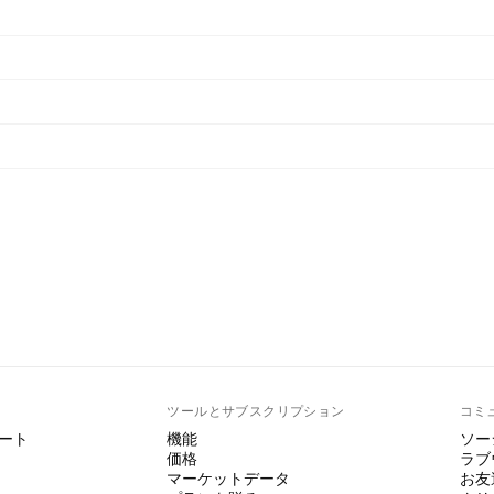
ト
ツールとサブスクリプション
コミ
ート
機能
ソー
価格
ラブ
マーケットデータ
お友