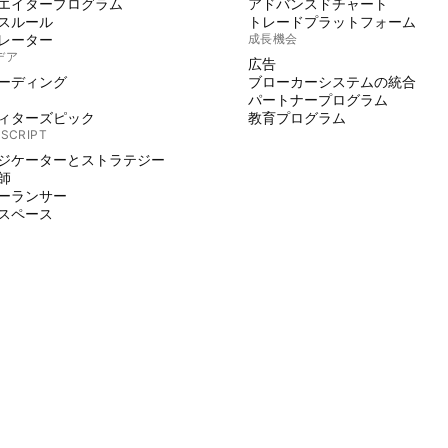
エイタープログラム
アドバンスドチャート
スルール
トレードプラットフォーム
レーター
成長機会
デア
広告
ーディング
ブローカーシステムの統合
パートナープログラム
ィターズピック
教育プログラム
 SCRIPT
ジケーターとストラテジー
師
ーランサー
スペース