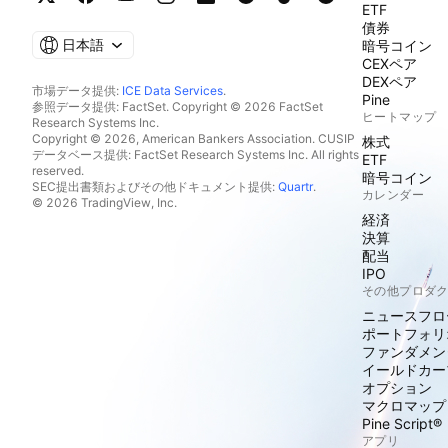
ETF
債券
日本語
暗号コイン
CEXペア
DEXペア
市場データ提供:
ICE Data Services
.
Pine
参照データ提供: FactSet. Copyright © 2026 FactSet
ヒートマップ
Research Systems Inc.
Copyright © 2026, American Bankers Association. CUSIP
株式
データベース提供: FactSet Research Systems Inc. All rights
ETF
reserved.
暗号コイン
SEC提出書類およびその他ドキュメント提供:
Quartr
.
カレンダー
© 2026 TradingView, Inc.
経済
決算
配当
IPO
その他プロダ
ニュースフロ
ポートフォリ
ファンダメン
イールドカー
オプション
マクロマップ
Pine Script®
アプリ