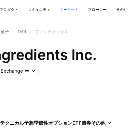
プロダクト
コミュニティ
マーケット
ブローカー
その他
・菓子
/
DAR
/
ファンダメンタル
ngredients Inc.
 Exchange
テクニカル
予想
季節性
オプション
ETF
債券
その他