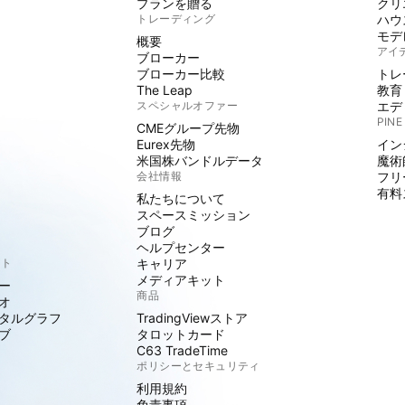
プランを贈る
クリ
トレーディング
ハウ
モデ
概要
アイ
ブローカー
ブローカー比較
トレ
The Leap
教育
スペシャルオファー
エデ
PINE
CMEグループ先物
Eurex先物
イン
米国株バンドルデータ
魔術
会社情報
フリ
有料
私たちについて
スペースミッション
ブログ
ヘルプセンター
クト
キャリア
メディアキット
ー
商品
オ
タルグラフ
TradingViewストア
ブ
タロットカード
C63 TradeTime
ポリシーとセキュリティ
利用規約
免責事項