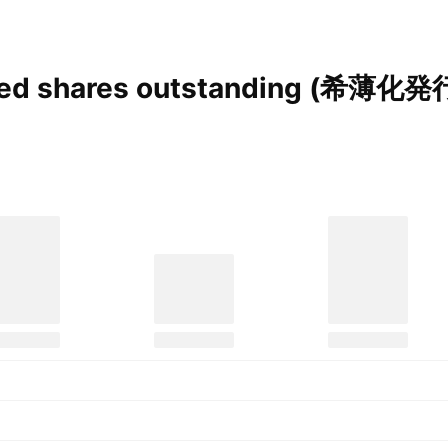
ted shares outstanding
(希薄化発