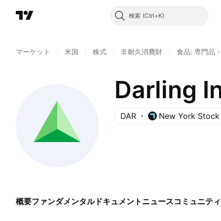
検索
マーケット
/
米国
/
株式
/
非耐久消費財
/
食品: 専門品
Darling I
DAR
New York Stock
概要
ファンダメンタル
ドキュメント
ニュース
コミュニティ