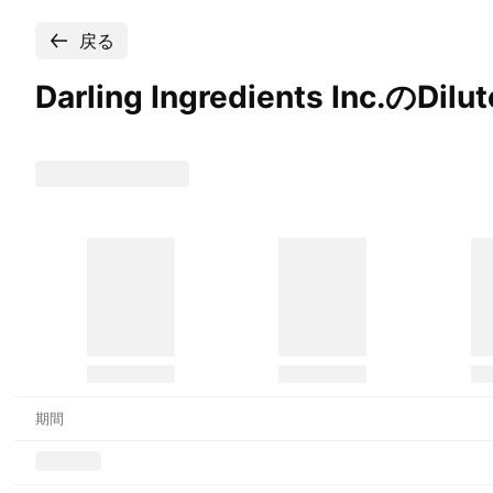
戻る
Darling Ingredients Inc.のDilu
期間