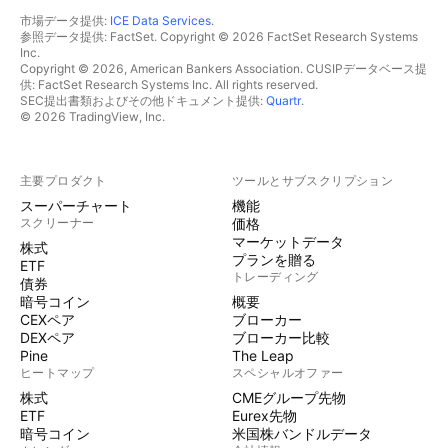
市場データ提供:
ICE Data Services
.
参照データ提供: FactSet. Copyright © 2026 FactSet Research Systems
Inc.
Copyright © 2026, American Bankers Association. CUSIPデータベース提
供: FactSet Research Systems Inc. All rights reserved.
SEC提出書類およびその他ドキュメント提供:
Quartr
.
© 2026 TradingView, Inc.
主要プロダクト
ツールとサブスクリプション
スーパーチャート
機能
スクリーナー
価格
マーケットデータ
株式
プランを贈る
ETF
トレーディング
債券
暗号コイン
概要
CEXペア
ブローカー
DEXペア
ブローカー比較
Pine
The Leap
ヒートマップ
スペシャルオファー
株式
CMEグループ先物
ETF
Eurex先物
暗号コイン
米国株バンドルデータ