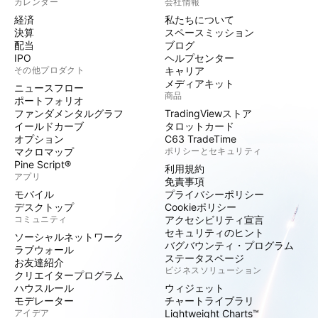
カレンダー
会社情報
経済
私たちについて
決算
スペースミッション
配当
ブログ
IPO
ヘルプセンター
その他プロダクト
キャリア
メディアキット
ニュースフロー
商品
ポートフォリオ
ファンダメンタルグラフ
TradingViewストア
イールドカーブ
タロットカード
オプション
C63 TradeTime
マクロマップ
ポリシーとセキュリティ
Pine Script®
利用規約
アプリ
免責事項
モバイル
プライバシーポリシー
デスクトップ
Cookieポリシー
コミュニティ
アクセシビリティ宣言
セキュリティのヒント
ソーシャルネットワーク
バグバウンティ・プログラム
ラブウォール
ステータスページ
お友達紹介
ビジネスソリューション
クリエイタープログラム
ハウスルール
ウィジェット
モデレーター
チャートライブラリ
アイデア
Lightweight Charts™