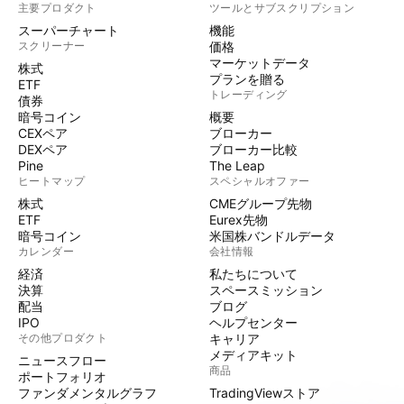
主要プロダクト
ツールとサブスクリプション
スーパーチャート
機能
スクリーナー
価格
マーケットデータ
株式
プランを贈る
ETF
トレーディング
債券
暗号コイン
概要
CEXペア
ブローカー
DEXペア
ブローカー比較
Pine
The Leap
ヒートマップ
スペシャルオファー
株式
CMEグループ先物
ETF
Eurex先物
暗号コイン
米国株バンドルデータ
カレンダー
会社情報
経済
私たちについて
決算
スペースミッション
配当
ブログ
IPO
ヘルプセンター
その他プロダクト
キャリア
メディアキット
ニュースフロー
商品
ポートフォリオ
ファンダメンタルグラフ
TradingViewストア