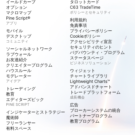
イールドカーブ
タロットカード
オプション
C63 TradeTime
マクロマップ
ポリシーとセキュリティ
Pine Script®
利用規約
アプリ
免責事項
モバイル
プライバシーポリシー
デスクトップ
Cookieポリシー
コミュニティ
アクセシビリティ宣言
セキュリティのヒント
ソーシャルネットワーク
バグバウンティ・プログラム
ラブウォール
ステータスページ
お友達紹介
ビジネスソリューション
クリエイタープログラム
ハウスルール
ウィジェット
モデレーター
チャートライブラリ
アイデア
Lightweight Charts™
アドバンスドチャート
トレーディング
トレードプラットフォーム
教育
成長機会
エディターズピック
PINE SCRIPT
広告
ブローカーシステムの統合
インジケーターとストラテジー
パートナープログラム
魔術師
教育プログラム
フリーランサー
有料スペース