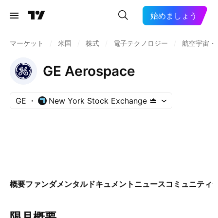
始めましょう
マーケット
/
米国
/
株式
/
電子テクノロジー
/
航空宇宙・
GE Aerospace
GE
New York Stock Exchange
概要
ファンダメンタル
ドキュメント
ニュース
コミュニティ
限月概要