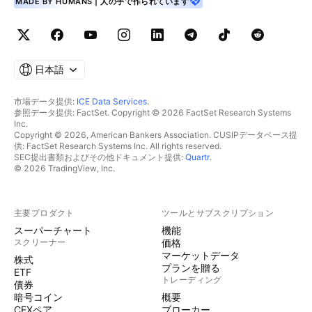
MADE BY HUMANS | 人の手で作られています
日本語
市場データ提供:
ICE Data Services
.
参照データ提供: FactSet. Copyright © 2026 FactSet Research Systems
Inc.
Copyright © 2026, American Bankers Association. CUSIPデータベース提
供: FactSet Research Systems Inc. All rights reserved.
SEC提出書類およびその他ドキュメント提供:
Quartr
.
© 2026 TradingView, Inc.
主要プロダクト
ツールとサブスクリプション
スーパーチャート
機能
スクリーナー
価格
マーケットデータ
株式
プランを贈る
ETF
トレーディング
債券
暗号コイン
概要
CEXペア
ブローカー