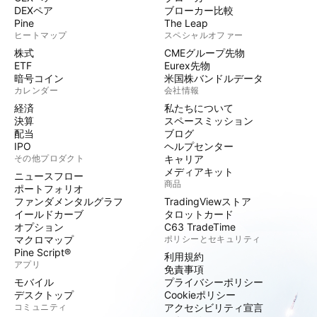
DEXペア
ブローカー比較
Pine
The Leap
ヒートマップ
スペシャルオファー
株式
CMEグループ先物
ETF
Eurex先物
暗号コイン
米国株バンドルデータ
カレンダー
会社情報
経済
私たちについて
決算
スペースミッション
配当
ブログ
IPO
ヘルプセンター
その他プロダクト
キャリア
メディアキット
ニュースフロー
商品
ポートフォリオ
ファンダメンタルグラフ
TradingViewストア
イールドカーブ
タロットカード
オプション
C63 TradeTime
マクロマップ
ポリシーとセキュリティ
Pine Script®
利用規約
アプリ
免責事項
モバイル
プライバシーポリシー
デスクトップ
Cookieポリシー
コミュニティ
アクセシビリティ宣言