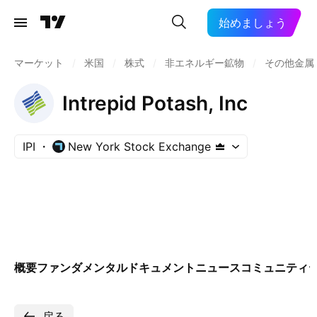
始めましょう
マーケット
/
米国
/
株式
/
非エネルギー鉱物
/
その他金属
Intrepid Potash, Inc
IPI
New York Stock Exchange
概要
ファンダメンタル
ドキュメント
ニュース
コミュニティ
戻る