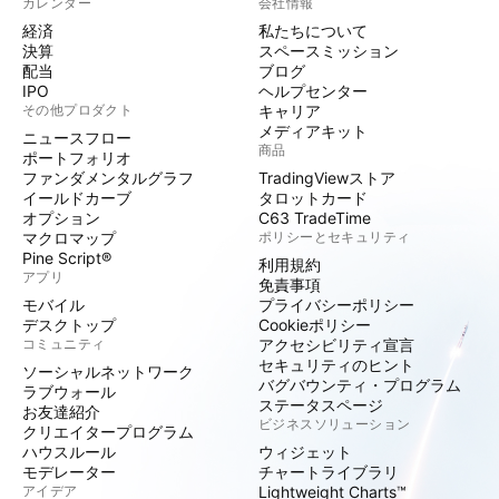
カレンダー
会社情報
経済
私たちについて
決算
スペースミッション
配当
ブログ
IPO
ヘルプセンター
その他プロダクト
キャリア
メディアキット
ニュースフロー
商品
ポートフォリオ
ファンダメンタルグラフ
TradingViewストア
イールドカーブ
タロットカード
オプション
C63 TradeTime
マクロマップ
ポリシーとセキュリティ
Pine Script®
利用規約
アプリ
免責事項
モバイル
プライバシーポリシー
デスクトップ
Cookieポリシー
コミュニティ
アクセシビリティ宣言
セキュリティのヒント
ソーシャルネットワーク
バグバウンティ・プログラム
ラブウォール
ステータスページ
お友達紹介
ビジネスソリューション
クリエイタープログラム
ハウスルール
ウィジェット
モデレーター
チャートライブラリ
アイデア
Lightweight Charts™