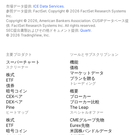
市場データ提供:
ICE Data Services
.
参照データ提供: FactSet. Copyright © 2026 FactSet Research Systems
Inc.
Copyright © 2026, American Bankers Association. CUSIPデータベース提
供: FactSet Research Systems Inc. All rights reserved.
SEC提出書類およびその他ドキュメント提供:
Quartr
.
© 2026 TradingView, Inc.
主要プロダクト
ツールとサブスクリプション
スーパーチャート
機能
スクリーナー
価格
マーケットデータ
株式
プランを贈る
ETF
トレーディング
債券
暗号コイン
概要
CEXペア
ブローカー
DEXペア
ブローカー比較
Pine
The Leap
ヒートマップ
スペシャルオファー
株式
CMEグループ先物
ETF
Eurex先物
暗号コイン
米国株バンドルデータ