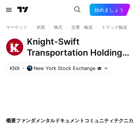
始めましょう
マーケット
/
米国
/
株式
/
交通・輸送
/
トラック輸送
/
Knight-Swift
Transportation Holdings
Inc.
KNX
New York Stock Exchange
概要
ファンダメンタル
ドキュメント
コミュニティ
テクニカ