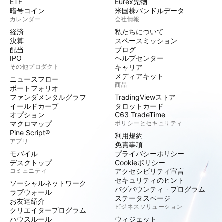
ETF
Eurex先物
暗号コイン
米国株バンドルデータ
カレンダー
会社情報
経済
私たちについて
決算
スペースミッション
配当
ブログ
IPO
ヘルプセンター
その他プロダクト
キャリア
メディアキット
ニュースフロー
商品
ポートフォリオ
ファンダメンタルグラフ
TradingViewストア
イールドカーブ
タロットカード
オプション
C63 TradeTime
マクロマップ
ポリシーとセキュリティ
Pine Script®
利用規約
アプリ
免責事項
モバイル
プライバシーポリシー
デスクトップ
Cookieポリシー
コミュニティ
アクセシビリティ宣言
セキュリティのヒント
ソーシャルネットワーク
バグバウンティ・プログラム
ラブウォール
ステータスページ
お友達紹介
ビジネスソリューション
クリエイタープログラム
ハウスルール
ウィジェット