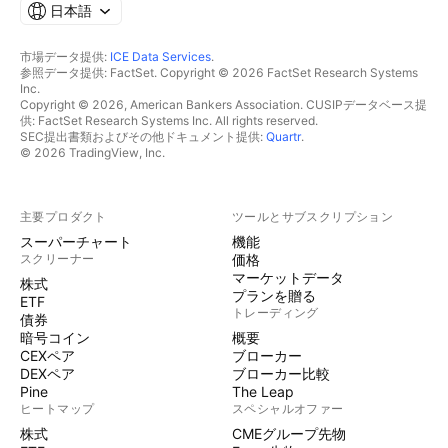
日本語
市場データ提供:
ICE Data Services
.
参照データ提供: FactSet. Copyright © 2026 FactSet Research Systems
Inc.
Copyright © 2026, American Bankers Association. CUSIPデータベース提
供: FactSet Research Systems Inc. All rights reserved.
SEC提出書類およびその他ドキュメント提供:
Quartr
.
© 2026 TradingView, Inc.
主要プロダクト
ツールとサブスクリプション
スーパーチャート
機能
スクリーナー
価格
マーケットデータ
株式
プランを贈る
ETF
トレーディング
債券
暗号コイン
概要
CEXペア
ブローカー
DEXペア
ブローカー比較
Pine
The Leap
ヒートマップ
スペシャルオファー
株式
CMEグループ先物