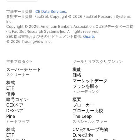
市場データ提供:
ICE Data Services
.
参照データ提供: FactSet. Copyright © 2026 FactSet Research Systems
Inc.
Copyright © 2026, American Bankers Association. CUSIPデータベース提
供: FactSet Research Systems Inc. All rights reserved.
SEC提出書類およびその他ドキュメント提供:
Quartr
.
© 2026 TradingView, Inc.
主要プロダクト
ツールとサブスクリプション
スーパーチャート
機能
スクリーナー
価格
マーケットデータ
株式
プランを贈る
ETF
トレーディング
債券
暗号コイン
概要
CEXペア
ブローカー
DEXペア
ブローカー比較
Pine
The Leap
ヒートマップ
スペシャルオファー
株式
CMEグループ先物
ETF
Eurex先物