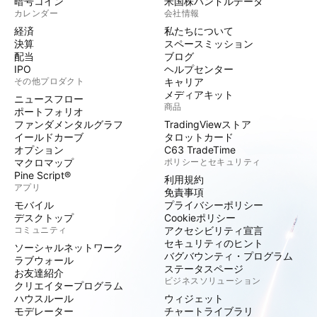
暗号コイン
米国株バンドルデータ
カレンダー
会社情報
経済
私たちについて
決算
スペースミッション
配当
ブログ
IPO
ヘルプセンター
その他プロダクト
キャリア
メディアキット
ニュースフロー
商品
ポートフォリオ
ファンダメンタルグラフ
TradingViewストア
イールドカーブ
タロットカード
オプション
C63 TradeTime
マクロマップ
ポリシーとセキュリティ
Pine Script®
利用規約
アプリ
免責事項
モバイル
プライバシーポリシー
デスクトップ
Cookieポリシー
コミュニティ
アクセシビリティ宣言
セキュリティのヒント
ソーシャルネットワーク
バグバウンティ・プログラム
ラブウォール
ステータスページ
お友達紹介
ビジネスソリューション
クリエイタープログラム
ハウスルール
ウィジェット
モデレーター
チャートライブラリ