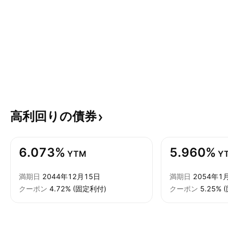
高利回りの債券
6.073%
5.960%
YTM
Y
満期日
2044年12月15日
満期日
2054年1
クーポン
4.72% (固定利付)
クーポン
5.25%