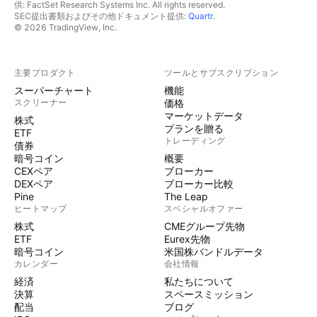
供: FactSet Research Systems Inc. All rights reserved.
SEC提出書類およびその他ドキュメント提供:
Quartr
.
© 2026 TradingView, Inc.
主要プロダクト
ツールとサブスクリプション
スーパーチャート
機能
スクリーナー
価格
マーケットデータ
株式
プランを贈る
ETF
トレーディング
債券
暗号コイン
概要
CEXペア
ブローカー
DEXペア
ブローカー比較
Pine
The Leap
ヒートマップ
スペシャルオファー
株式
CMEグループ先物
ETF
Eurex先物
暗号コイン
米国株バンドルデータ
カレンダー
会社情報
経済
私たちについて
決算
スペースミッション
配当
ブログ