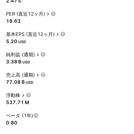
2.47%
PER (直近12ヶ月)
18.63
基本EPS (直近12ヶ月)
5.20
USD
純利益 (通期)
‪3.38 B‬
USD
売上高 (通期)
‪77.08 B‬
USD
浮動株
‪537.71 M‬
ベータ (1年)
0.80