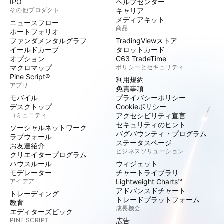
IPO
ヘルプセンター
その他プロダクト
キャリア
メディアキット
ニュースフロー
商品
ポートフォリオ
ファンダメンタルグラフ
TradingViewストア
イールドカーブ
タロットカード
オプション
C63 TradeTime
マクロマップ
ポリシーとセキュリティ
Pine Script®
利用規約
アプリ
免責事項
モバイル
プライバシーポリシー
デスクトップ
Cookieポリシー
コミュニティ
アクセシビリティ宣言
セキュリティのヒント
ソーシャルネットワーク
バグバウンティ・プログラム
ラブウォール
ステータスページ
お友達紹介
ビジネスソリューション
クリエイタープログラム
ハウスルール
ウィジェット
モデレーター
チャートライブラリ
アイデア
Lightweight Charts™
アドバンスドチャート
トレーディング
トレードプラットフォーム
教育
成長機会
エディターズピック
PINE SCRIPT
広告