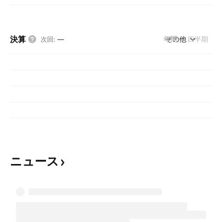
決算
年間
その他
四半期
次回
:
—
ニュース