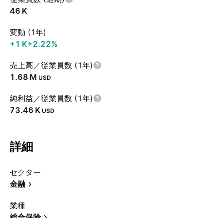
‪46 K‬
変動 (1年)
‪+1 K‬
+2.22%
売上高／従業員数 (1年)
‪1.68 M‬
USD
純利益／従業員数 (1年)
‪73.46 K‬
USD
詳細
セクター
金融
業種
総合保険