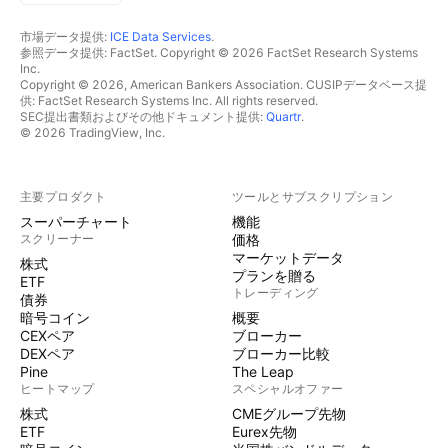
市場データ提供:
ICE Data Services
.
参照データ提供: FactSet. Copyright © 2026 FactSet Research Systems
Inc.
Copyright © 2026, American Bankers Association. CUSIPデータベース提
供: FactSet Research Systems Inc. All rights reserved.
SEC提出書類およびその他ドキュメント提供:
Quartr
.
© 2026 TradingView, Inc.
主要プロダクト
ツールとサブスクリプション
スーパーチャート
機能
スクリーナー
価格
マーケットデータ
株式
プランを贈る
ETF
トレーディング
債券
暗号コイン
概要
CEXペア
ブローカー
DEXペア
ブローカー比較
Pine
The Leap
ヒートマップ
スペシャルオファー
株式
CMEグループ先物
ETF
Eurex先物