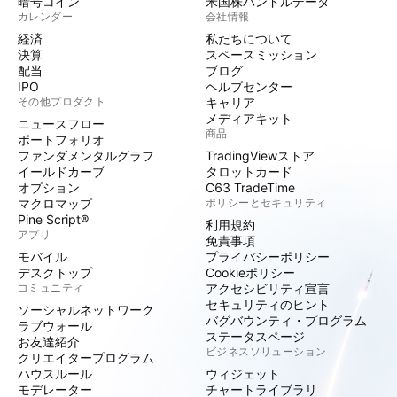
暗号コイン
米国株バンドルデータ
カレンダー
会社情報
経済
私たちについて
決算
スペースミッション
配当
ブログ
IPO
ヘルプセンター
その他プロダクト
キャリア
メディアキット
ニュースフロー
商品
ポートフォリオ
ファンダメンタルグラフ
TradingViewストア
イールドカーブ
タロットカード
オプション
C63 TradeTime
マクロマップ
ポリシーとセキュリティ
Pine Script®
利用規約
アプリ
免責事項
モバイル
プライバシーポリシー
デスクトップ
Cookieポリシー
コミュニティ
アクセシビリティ宣言
セキュリティのヒント
ソーシャルネットワーク
バグバウンティ・プログラム
ラブウォール
ステータスページ
お友達紹介
ビジネスソリューション
クリエイタープログラム
ハウスルール
ウィジェット
モデレーター
チャートライブラリ