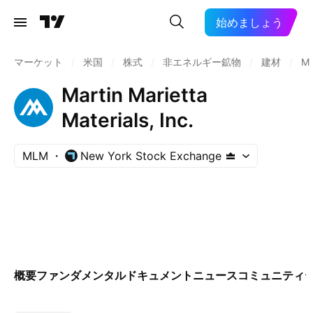
始めましょう
マーケット
/
米国
/
株式
/
非エネルギー鉱物
/
建材
/
M
Martin Marietta
Materials, Inc.
MLM
New York Stock Exchange
概要
ファンダメンタル
ドキュメント
ニュース
コミュニティ