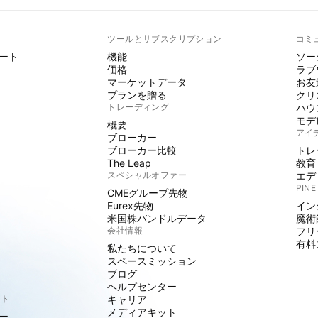
ト
ツールとサブスクリプション
コミ
ート
機能
ソー
価格
ラブ
マーケットデータ
お友
プランを贈る
クリ
トレーディング
ハウ
モデ
概要
アイ
ブローカー
ブローカー比較
トレ
The Leap
教育
スペシャルオファー
エデ
PINE
CMEグループ先物
Eurex先物
イン
米国株バンドルデータ
魔術
会社情報
フリ
有料
私たちについて
スペースミッション
ブログ
ヘルプセンター
クト
キャリア
メディアキット
ー