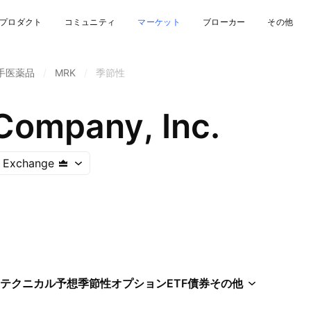
プロダクト
コミュニティ
マーケット
ブローカー
その他
手医薬品
/
MRK
/
季節性
Company, Inc.
 Exchange
テクニカル
予想
季節性
オプション
ETF
債券
その他