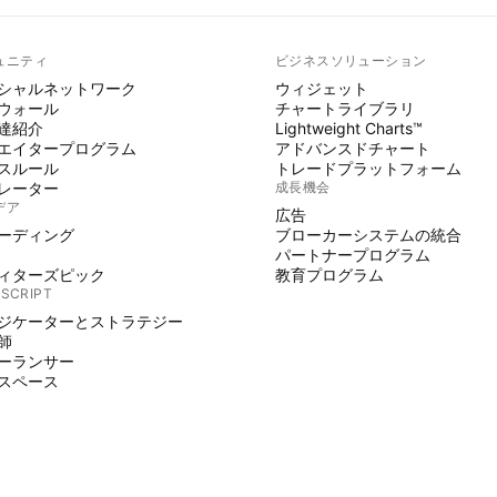
ュニティ
ビジネスソリューション
シャルネットワーク
ウィジェット
ウォール
チャートライブラリ
達紹介
Lightweight Charts™
エイタープログラム
アドバンスドチャート
スルール
トレードプラットフォーム
レーター
成長機会
デア
広告
ーディング
ブローカーシステムの統合
パートナープログラム
ィターズピック
教育プログラム
 SCRIPT
ジケーターとストラテジー
師
ーランサー
スペース