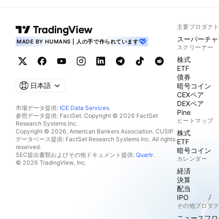
主要プロダク
スーパーチャ
MADE BY HUMANS | 人の手で作られています
スクリーナー
株式
ETF
債券
日本語
暗号コイン
CEXペア
DEXペア
市場データ提供:
ICE Data Services
.
Pine
参照データ提供: FactSet. Copyright © 2026 FactSet
ヒートマップ
Research Systems Inc.
Copyright © 2026, American Bankers Association. CUSIP
株式
データベース提供: FactSet Research Systems Inc. All rights
ETF
reserved.
暗号コイン
SEC提出書類およびその他ドキュメント提供:
Quartr
.
カレンダー
© 2026 TradingView, Inc.
経済
決算
配当
IPO
その他プロダ
ニュースフロ