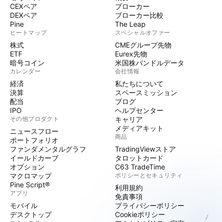
CEXペア
ブローカー
DEXペア
ブローカー比較
Pine
The Leap
ヒートマップ
スペシャルオファー
株式
CMEグループ先物
ETF
Eurex先物
暗号コイン
米国株バンドルデータ
カレンダー
会社情報
経済
私たちについて
決算
スペースミッション
配当
ブログ
IPO
ヘルプセンター
その他プロダクト
キャリア
メディアキット
ニュースフロー
商品
ポートフォリオ
ファンダメンタルグラフ
TradingViewストア
イールドカーブ
タロットカード
オプション
C63 TradeTime
マクロマップ
ポリシーとセキュリティ
Pine Script®
利用規約
アプリ
免責事項
モバイル
プライバシーポリシー
デスクトップ
Cookieポリシー