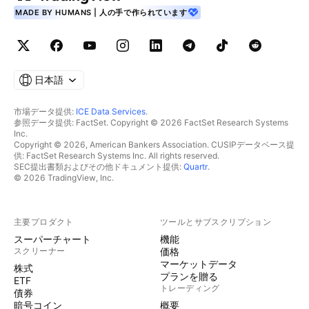
MADE BY HUMANS | 人の手で作られています
日本語
市場データ提供:
ICE Data Services
.
参照データ提供: FactSet. Copyright © 2026 FactSet Research Systems
Inc.
Copyright © 2026, American Bankers Association. CUSIPデータベース提
供: FactSet Research Systems Inc. All rights reserved.
SEC提出書類およびその他ドキュメント提供:
Quartr
.
© 2026 TradingView, Inc.
主要プロダクト
ツールとサブスクリプション
スーパーチャート
機能
スクリーナー
価格
マーケットデータ
株式
プランを贈る
ETF
トレーディング
債券
暗号コイン
概要