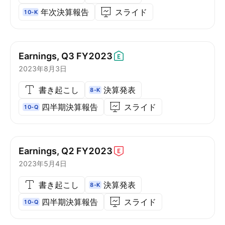
年次決算報告
スライド
10-K
Earnings, Q3
FY2023
2023年8月3日
書き起こし
決算発表
8-K
四半期決算報告
スライド
10-Q
Earnings, Q2
FY2023
2023年5月4日
書き起こし
決算発表
8-K
四半期決算報告
スライド
10-Q