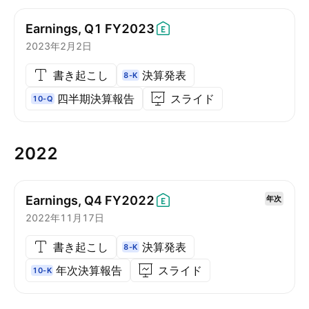
Earnings, Q1
FY2023
2023年2月2日
書き起こし
決算発表
8-K
四半期決算報告
スライド
10-Q
2022
Earnings, Q4
FY2022
年次
2022年11月17日
書き起こし
決算発表
8-K
年次決算報告
スライド
10-K