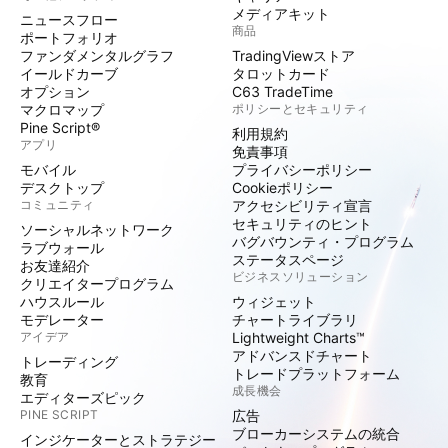
メディアキット
ニュースフロー
商品
ポートフォリオ
ファンダメンタルグラフ
TradingViewストア
イールドカーブ
タロットカード
オプション
C63 TradeTime
マクロマップ
ポリシーとセキュリティ
Pine Script®
利用規約
アプリ
免責事項
モバイル
プライバシーポリシー
デスクトップ
Cookieポリシー
コミュニティ
アクセシビリティ宣言
セキュリティのヒント
ソーシャルネットワーク
バグバウンティ・プログラム
ラブウォール
ステータスページ
お友達紹介
ビジネスソリューション
クリエイタープログラム
ハウスルール
ウィジェット
モデレーター
チャートライブラリ
アイデア
Lightweight Charts™
アドバンスドチャート
トレーディング
トレードプラットフォーム
教育
成長機会
エディターズピック
PINE SCRIPT
広告
ブローカーシステムの統合
インジケーターとストラテジー