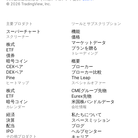
© 2026 TradingView, Inc.
主要プロダクト
ツールとサブスクリプション
スーパーチャート
機能
スクリーナー
価格
マーケットデータ
株式
プランを贈る
ETF
トレーディング
債券
暗号コイン
概要
CEXペア
ブローカー
DEXペア
ブローカー比較
Pine
The Leap
ヒートマップ
スペシャルオファー
株式
CMEグループ先物
ETF
Eurex先物
暗号コイン
米国株バンドルデータ
カレンダー
会社情報
経済
私たちについて
決算
スペースミッション
配当
ブログ
IPO
ヘルプセンター
その他プロダクト
キャリア