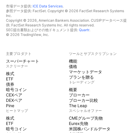
市場データ提供:
ICE Data Services
.
参照データ提供: FactSet. Copyright © 2026 FactSet Research Systems
Inc.
Copyright © 2026, American Bankers Association. CUSIPデータベース提
供: FactSet Research Systems Inc. All rights reserved.
SEC提出書類およびその他ドキュメント提供:
Quartr
.
© 2026 TradingView, Inc.
主要プロダクト
ツールとサブスクリプション
スーパーチャート
機能
スクリーナー
価格
マーケットデータ
株式
プランを贈る
ETF
トレーディング
債券
暗号コイン
概要
CEXペア
ブローカー
DEXペア
ブローカー比較
Pine
The Leap
ヒートマップ
スペシャルオファー
株式
CMEグループ先物
ETF
Eurex先物
暗号コイン
米国株バンドルデータ