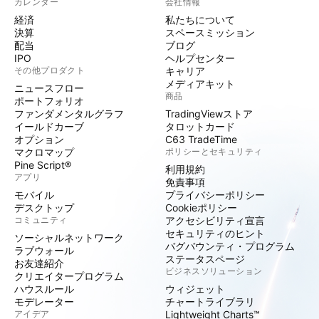
カレンダー
会社情報
経済
私たちについて
決算
スペースミッション
配当
ブログ
IPO
ヘルプセンター
その他プロダクト
キャリア
メディアキット
ニュースフロー
商品
ポートフォリオ
ファンダメンタルグラフ
TradingViewストア
イールドカーブ
タロットカード
オプション
C63 TradeTime
マクロマップ
ポリシーとセキュリティ
Pine Script®
利用規約
アプリ
免責事項
モバイル
プライバシーポリシー
デスクトップ
Cookieポリシー
コミュニティ
アクセシビリティ宣言
セキュリティのヒント
ソーシャルネットワーク
バグバウンティ・プログラム
ラブウォール
ステータスページ
お友達紹介
ビジネスソリューション
クリエイタープログラム
ハウスルール
ウィジェット
モデレーター
チャートライブラリ
アイデア
Lightweight Charts™