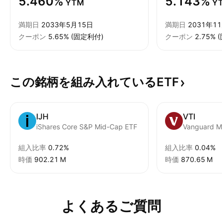
5.460%
5.143%
YTM
Y
満期日
2033年5月15日
満期日
2031年1
クーポン
5.65% (固定利付)
クーポン
2.75%
この銘柄を組み入れているETF
IJH
VTI
iShares Core S&P Mid-Cap ETF
組入比率
0.72%
組入比率
0.04%
時価
‪902.21 M‬
時価
‪870.65 M‬
よくあるご質問