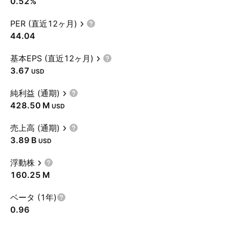
0.52%
PER (直近12ヶ月)
44.04
基本EPS (直近12ヶ月)
3.67
USD
純利益 (通期)
‪428.50 M‬
USD
売上高 (通期)
‪3.89 B‬
USD
浮動株
‪160.25 M‬
ベータ (1年)
0.96