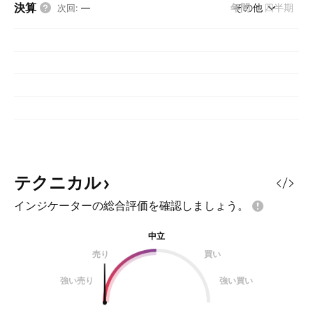
決算
年間
その他
四半期
次回
:
—
テクニカル
インジケーターの総合評価を確認しましょう。
中立
売り
買い
強い売り
強い買い