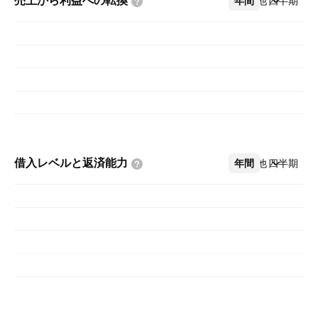
売上から利益への転換
年間
その他
四半期
借入レベルと返済能力
年間
その他
四半期