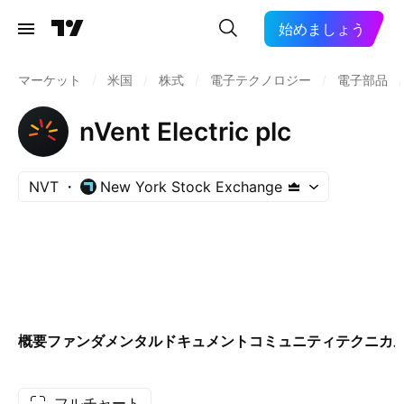
始めましょう
マーケット
/
米国
/
株式
/
電子テクノロジー
/
電子部品
/
nVent Electric plc
NVT
New York Stock Exchange
概要
ファンダメンタル
ドキュメント
コミュニティ
テクニカ
フルチャート