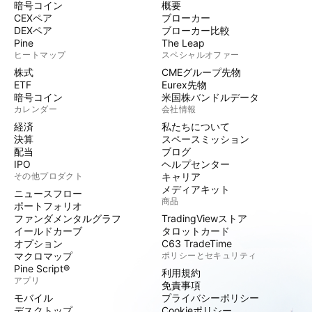
暗号コイン
概要
CEXペア
ブローカー
DEXペア
ブローカー比較
Pine
The Leap
ヒートマップ
スペシャルオファー
株式
CMEグループ先物
ETF
Eurex先物
暗号コイン
米国株バンドルデータ
カレンダー
会社情報
経済
私たちについて
決算
スペースミッション
配当
ブログ
IPO
ヘルプセンター
その他プロダクト
キャリア
メディアキット
ニュースフロー
商品
ポートフォリオ
ファンダメンタルグラフ
TradingViewストア
イールドカーブ
タロットカード
オプション
C63 TradeTime
マクロマップ
ポリシーとセキュリティ
Pine Script®
利用規約
アプリ
免責事項
モバイル
プライバシーポリシー
デスクトップ
Cookieポリシー