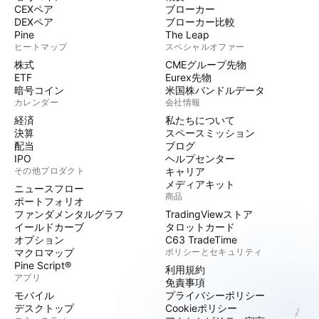
CEXペア
ブローカー
DEXペア
ブローカー比較
Pine
The Leap
ヒートマップ
スペシャルオファー
株式
CMEグループ先物
ETF
Eurex先物
暗号コイン
米国株バンドルデータ
カレンダー
会社情報
経済
私たちについて
決算
スペースミッション
配当
ブログ
IPO
ヘルプセンター
その他プロダクト
キャリア
メディアキット
ニュースフロー
商品
ポートフォリオ
ファンダメンタルグラフ
TradingViewストア
イールドカーブ
タロットカード
オプション
C63 TradeTime
マクロマップ
ポリシーとセキュリティ
Pine Script®
利用規約
アプリ
免責事項
モバイル
プライバシーポリシー
デスクトップ
Cookieポリシー