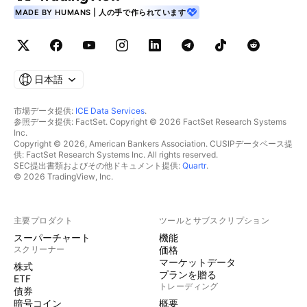
MADE BY HUMANS | 人の手で作られています
日本語
市場データ提供:
ICE Data Services
.
参照データ提供: FactSet. Copyright © 2026 FactSet Research Systems
Inc.
Copyright © 2026, American Bankers Association. CUSIPデータベース提
供: FactSet Research Systems Inc. All rights reserved.
SEC提出書類およびその他ドキュメント提供:
Quartr
.
© 2026 TradingView, Inc.
主要プロダクト
ツールとサブスクリプション
スーパーチャート
機能
スクリーナー
価格
マーケットデータ
株式
プランを贈る
ETF
トレーディング
債券
暗号コイン
概要