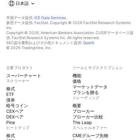
日本語
市場データ提供:
ICE Data Services
.
参照データ提供: FactSet. Copyright © 2026 FactSet Research Systems
Inc.
Copyright © 2026, American Bankers Association. CUSIPデータベース提
供: FactSet Research Systems Inc. All rights reserved.
SEC提出書類およびその他ドキュメント提供:
Quartr
.
© 2026 TradingView, Inc.
主要プロダクト
ツールとサブスクリプション
スーパーチャート
機能
スクリーナー
価格
マーケットデータ
株式
プランを贈る
ETF
トレーディング
債券
暗号コイン
概要
CEXペア
ブローカー
DEXペア
ブローカー比較
Pine
The Leap
ヒートマップ
スペシャルオファー
株式
CMEグループ先物