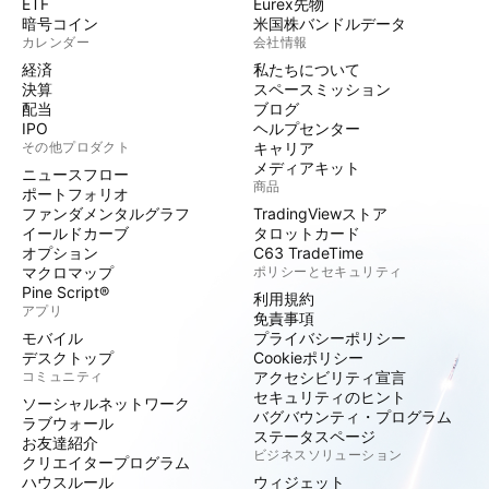
ETF
Eurex先物
暗号コイン
米国株バンドルデータ
カレンダー
会社情報
経済
私たちについて
決算
スペースミッション
配当
ブログ
IPO
ヘルプセンター
その他プロダクト
キャリア
メディアキット
ニュースフロー
商品
ポートフォリオ
ファンダメンタルグラフ
TradingViewストア
イールドカーブ
タロットカード
オプション
C63 TradeTime
マクロマップ
ポリシーとセキュリティ
Pine Script®
利用規約
アプリ
免責事項
モバイル
プライバシーポリシー
デスクトップ
Cookieポリシー
コミュニティ
アクセシビリティ宣言
セキュリティのヒント
ソーシャルネットワーク
バグバウンティ・プログラム
ラブウォール
ステータスページ
お友達紹介
ビジネスソリューション
クリエイタープログラム
ハウスルール
ウィジェット