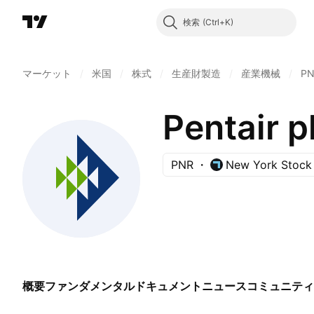
検索
マーケット
/
米国
/
株式
/
生産財製造
/
産業機械
/
P
Pentair p
PNR
New York Stock
概要
ファンダメンタル
ドキュメント
ニュース
コミュニティ