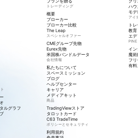
プランを贈る
クリ
トレーディング
ハウ
モデ
概要
アイ
ブローカー
ブローカー比較
トレ
The Leap
教育
スペシャルオファー
エデ
PINE
CMEグループ先物
Eurex先物
イン
米国株バンドルデータ
魔術
会社情報
フリ
有料
私たちについて
スペースミッション
ブログ
ヘルプセンター
クト
キャリア
メディアキット
ー
商品
オ
タルグラフ
TradingViewストア
ブ
タロットカード
C63 TradeTime
ポリシーとセキュリティ
利用規約
免責事項