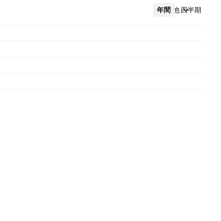
年間
その他
四半期