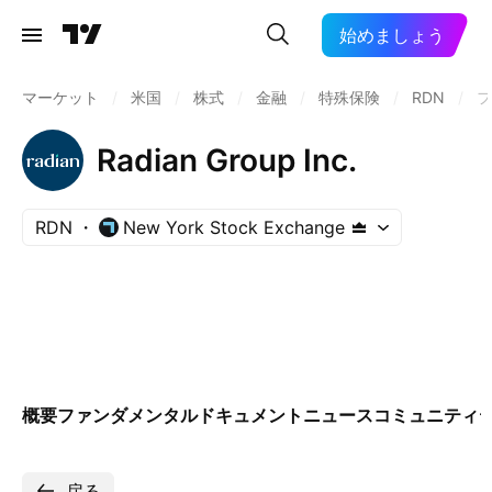
始めましょう
マーケット
/
米国
/
株式
/
金融
/
特殊保険
/
RDN
/
フ
Radian Group Inc.
RDN
New York Stock Exchange
概要
ファンダメンタル
ドキュメント
ニュース
コミュニティ
戻る