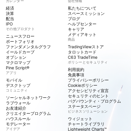
カレンダー
会社情報
経済
私たちについて
決算
スペースミッション
配当
ブログ
IPO
ヘルプセンター
その他プロダクト
キャリア
メディアキット
ニュースフロー
商品
ポートフォリオ
ファンダメンタルグラフ
TradingViewストア
イールドカーブ
タロットカード
オプション
C63 TradeTime
マクロマップ
ポリシーとセキュリティ
Pine Script®
利用規約
アプリ
免責事項
モバイル
プライバシーポリシー
デスクトップ
Cookieポリシー
コミュニティ
アクセシビリティ宣言
セキュリティのヒント
ソーシャルネットワーク
バグバウンティ・プログラム
ラブウォール
ステータスページ
お友達紹介
ビジネスソリューション
クリエイタープログラム
ハウスルール
ウィジェット
モデレーター
チャートライブラリ
アイデア
Lightweight Charts™