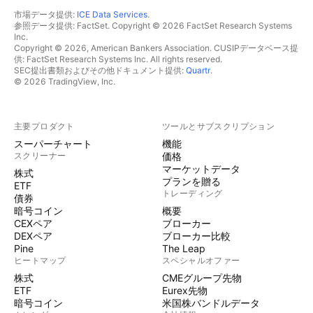
市場データ提供:
ICE Data Services
.
参照データ提供: FactSet. Copyright © 2026 FactSet Research Systems
Inc.
Copyright © 2026, American Bankers Association. CUSIPデータベース提
供: FactSet Research Systems Inc. All rights reserved.
SEC提出書類およびその他ドキュメント提供:
Quartr
.
© 2026 TradingView, Inc.
主要プロダクト
ツールとサブスクリプション
スーパーチャート
機能
スクリーナー
価格
マーケットデータ
株式
プランを贈る
ETF
トレーディング
債券
暗号コイン
概要
CEXペア
ブローカー
DEXペア
ブローカー比較
Pine
The Leap
ヒートマップ
スペシャルオファー
株式
CMEグループ先物
ETF
Eurex先物
暗号コイン
米国株バンドルデータ