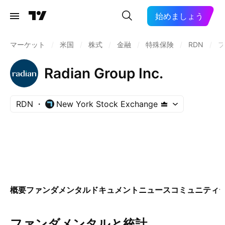
始めましょう
マーケット
/
米国
/
株式
/
金融
/
特殊保険
/
RDN
/
フ
Radian Group Inc.
RDN
New York Stock Exchange
概要
ファンダメンタル
ドキュメント
ニュース
コミュニティ
ファンダメンタルと統計