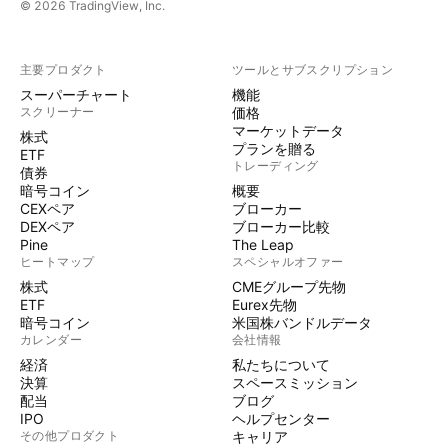
© 2026 TradingView, Inc.
主要プロダクト
ツールとサブスクリプション
スーパーチャート
機能
スクリーナー
価格
マーケットデータ
株式
プランを贈る
ETF
トレーディング
債券
暗号コイン
概要
CEXペア
ブローカー
DEXペア
ブローカー比較
Pine
The Leap
ヒートマップ
スペシャルオファー
株式
CMEグループ先物
ETF
Eurex先物
暗号コイン
米国株バンドルデータ
カレンダー
会社情報
経済
私たちについて
決算
スペースミッション
配当
ブログ
IPO
ヘルプセンター
その他プロダクト
キャリア