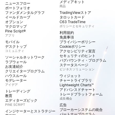
メディアキット
ニュースフロー
商品
ポートフォリオ
ファンダメンタルグラフ
TradingViewストア
イールドカーブ
タロットカード
オプション
C63 TradeTime
マクロマップ
ポリシーとセキュリティ
Pine Script®
利用規約
アプリ
免責事項
モバイル
プライバシーポリシー
デスクトップ
Cookieポリシー
コミュニティ
アクセシビリティ宣言
セキュリティのヒント
ソーシャルネットワーク
バグバウンティ・プログラム
ラブウォール
ステータスページ
お友達紹介
ビジネスソリューション
クリエイタープログラム
ハウスルール
ウィジェット
モデレーター
チャートライブラリ
アイデア
Lightweight Charts™
アドバンスドチャート
トレーディング
トレードプラットフォーム
教育
成長機会
エディターズピック
PINE SCRIPT
広告
ブローカーシステムの統合
インジケーターとストラテジー
パートナープログラム