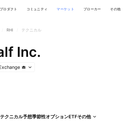
プロダクト
コミュニティ
マーケット
ブローカー
その他
/
RHI
/
テクニカル
lf Inc.
Exchange
テクニカル
予想
季節性
オプション
ETF
その他