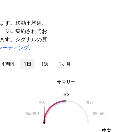
ます。移動平均線、
ージに集約されてお
ます。シグナルの算
レーティング
.
4時間
1日
1週
1ヶ月
サマリー
中立
売り
買い
強い売り
強い買い
中立