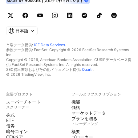
MADE BY HUMANS | 人の手で作られています
日本語
市場データ提供:
ICE Data Services
.
参照データ提供: FactSet. Copyright © 2026 FactSet Research Systems
Inc.
Copyright © 2026, American Bankers Association. CUSIPデータベース提
供: FactSet Research Systems Inc. All rights reserved.
SEC提出書類およびその他ドキュメント提供:
Quartr
.
© 2026 TradingView, Inc.
主要プロダクト
ツールとサブスクリプション
スーパーチャート
機能
スクリーナー
価格
マーケットデータ
株式
プランを贈る
ETF
トレーディング
債券
暗号コイン
概要
CEXペア
ブローカー