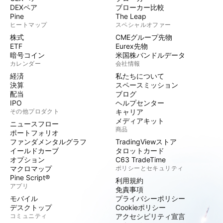
DEXペア
ブローカー比較
Pine
The Leap
ヒートマップ
スペシャルオファー
株式
CMEグループ先物
ETF
Eurex先物
暗号コイン
米国株バンドルデータ
カレンダー
会社情報
経済
私たちについて
決算
スペースミッション
配当
ブログ
IPO
ヘルプセンター
その他プロダクト
キャリア
メディアキット
ニュースフロー
商品
ポートフォリオ
ファンダメンタルグラフ
TradingViewストア
イールドカーブ
タロットカード
オプション
C63 TradeTime
マクロマップ
ポリシーとセキュリティ
Pine Script®
利用規約
アプリ
免責事項
モバイル
プライバシーポリシー
デスクトップ
Cookieポリシー
コミュニティ
アクセシビリティ宣言