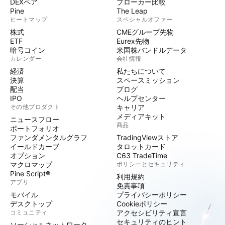
DEXペア
ブローカー比較
Pine
The Leap
ヒートマップ
スペシャルオファー
株式
CMEグループ先物
ETF
Eurex先物
暗号コイン
米国株バンドルデータ
カレンダー
会社情報
経済
私たちについて
決算
スペースミッション
配当
ブログ
IPO
ヘルプセンター
その他プロダクト
キャリア
メディアキット
ニュースフロー
商品
ポートフォリオ
ファンダメンタルグラフ
TradingViewストア
イールドカーブ
タロットカード
オプション
C63 TradeTime
マクロマップ
ポリシーとセキュリティ
Pine Script®
利用規約
アプリ
免責事項
モバイル
プライバシーポリシー
デスクトップ
Cookieポリシー
コミュニティ
アクセシビリティ宣言
セキュリティのヒント
ソーシャルネットワーク