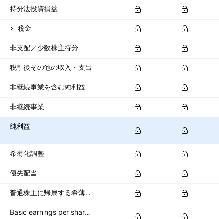
持分法投資損益
税金
非支配／少数株主持分
税引後その他の収入・支出
非継続事業を含む純利益
非継続事業
純利益
希薄化調整
優先配当
普通株主に帰属する希薄化純利益
Basic earnings per share (basic EPS)