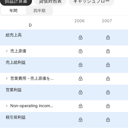
損益計算書
貸借対照表
キャッシュフロー
年間
四半期
指標
2006
2007
通貨: USD
総売上高
売上原価
売上総利益
営業費用 - 売上原価を除く
営業利益
Non-operating income (total)
税引前利益