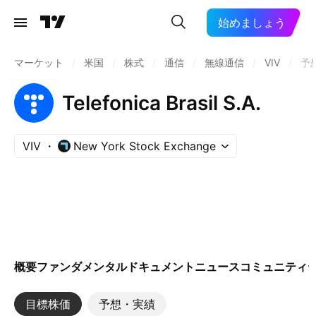
始めましょう
マーケット
/
米国
/
株式
/
通信
/
無線通信
/
VIV
/
予
Telefonica Brasil S.A.
VIV
New York Stock Exchange
概要
ファンダメンタル
ドキュメント
ニュース
コミュニティ
目標株価
予想・実績