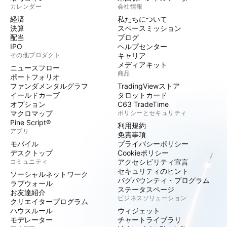
カレンダー
会社情報
経済
私たちについて
決算
スペースミッション
配当
ブログ
IPO
ヘルプセンター
その他プロダクト
キャリア
メディアキット
ニュースフロー
商品
ポートフォリオ
ファンダメンタルグラフ
TradingViewストア
イールドカーブ
タロットカード
オプション
C63 TradeTime
マクロマップ
ポリシーとセキュリティ
Pine Script®
利用規約
アプリ
免責事項
モバイル
プライバシーポリシー
デスクトップ
Cookieポリシー
コミュニティ
アクセシビリティ宣言
セキュリティのヒント
ソーシャルネットワーク
バグバウンティ・プログラム
ラブウォール
ステータスページ
お友達紹介
ビジネスソリューション
クリエイタープログラム
ハウスルール
ウィジェット
モデレーター
チャートライブラリ