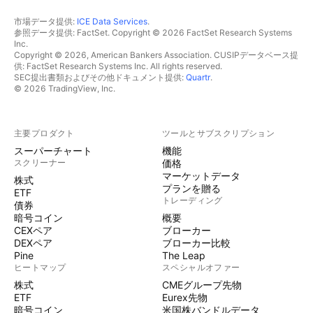
市場データ提供:
ICE Data Services
.
参照データ提供: FactSet. Copyright © 2026 FactSet Research Systems
Inc.
Copyright © 2026, American Bankers Association. CUSIPデータベース提
供: FactSet Research Systems Inc. All rights reserved.
SEC提出書類およびその他ドキュメント提供:
Quartr
.
© 2026 TradingView, Inc.
主要プロダクト
ツールとサブスクリプション
スーパーチャート
機能
スクリーナー
価格
マーケットデータ
株式
プランを贈る
ETF
トレーディング
債券
暗号コイン
概要
CEXペア
ブローカー
DEXペア
ブローカー比較
Pine
The Leap
ヒートマップ
スペシャルオファー
株式
CMEグループ先物
ETF
Eurex先物
暗号コイン
米国株バンドルデータ