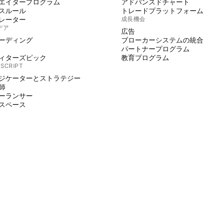
エイタープログラム
アドバンスドチャート
スルール
トレードプラットフォーム
レーター
成長機会
デア
広告
ーディング
ブローカーシステムの統合
パートナープログラム
ィターズピック
教育プログラム
 SCRIPT
ジケーターとストラテジー
師
ーランサー
スペース