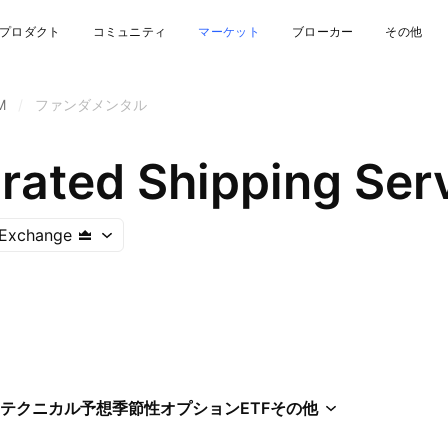
プロダクト
コミュニティ
マーケット
ブローカー
その他
M
/
ファンダメンタル
rated Shipping Serv
 Exchange
テクニカル
予想
季節性
オプション
ETF
その他