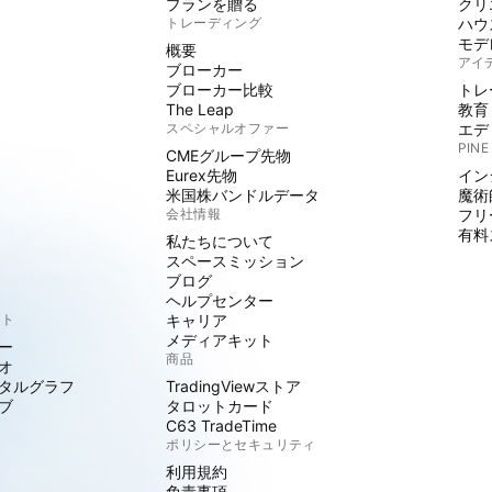
プランを贈る
クリ
トレーディング
ハウ
モデ
概要
アイ
ブローカー
ブローカー比較
トレ
The Leap
教育
スペシャルオファー
エデ
PINE
CMEグループ先物
Eurex先物
イン
米国株バンドルデータ
魔術
会社情報
フリ
有料
私たちについて
スペースミッション
ブログ
ヘルプセンター
クト
キャリア
メディアキット
ー
商品
オ
タルグラフ
TradingViewストア
ブ
タロットカード
C63 TradeTime
ポリシーとセキュリティ
利用規約
免責事項