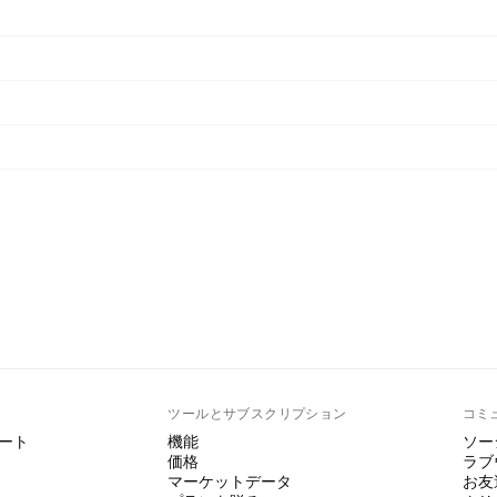
ト
ツールとサブスクリプション
コミ
ート
機能
ソー
価格
ラブ
マーケットデータ
お友