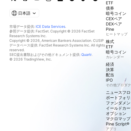
ETF
債券
日本語
暗号コイン
CEXペア
DEXペア
市場データ提供:
ICE Data Services
.
Pine
参照データ提供: FactSet. Copyright © 2026 FactSet
ヒートマップ
Research Systems Inc.
Copyright © 2026, American Bankers Association. CUSIP
株式
データベース提供: FactSet Research Systems Inc. All rights
ETF
reserved.
暗号コイン
SEC提出書類およびその他ドキュメント提供:
Quartr
.
カレンダー
© 2026 TradingView, Inc.
経済
決算
配当
IPO
その他プロダ
ニュースフロ
ポートフォリ
ファンダメン
イールドカー
オプション
マクロマップ
Pine Script®
アプリ