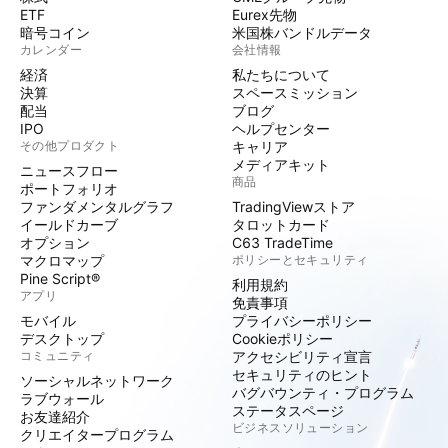
ETF
Eurex先物
暗号コイン
米国株バンドルデータ
カレンダー
会社情報
経済
私たちについて
決算
スペースミッション
配当
ブログ
IPO
ヘルプセンター
その他プロダクト
キャリア
メディアキット
ニュースフロー
商品
ポートフォリオ
ファンダメンタルグラフ
TradingViewストア
イールドカーブ
タロットカード
オプション
C63 TradeTime
マクロマップ
ポリシーとセキュリティ
Pine Script®
利用規約
アプリ
免責事項
モバイル
プライバシーポリシー
デスクトップ
Cookieポリシー
コミュニティ
アクセシビリティ宣言
セキュリティのヒント
ソーシャルネットワーク
バグバウンティ・プログラム
ラブウォール
ステータスページ
お友達紹介
ビジネスソリューション
クリエイタープログラム