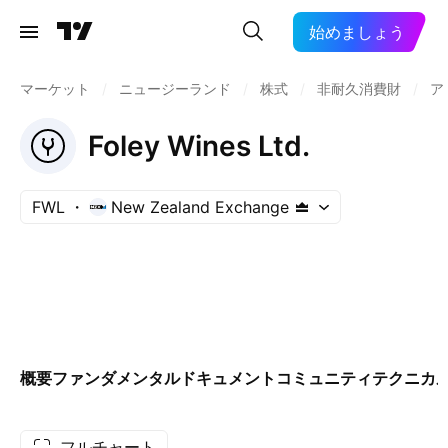
始めましょう
マーケット
/
ニュージーランド
/
株式
/
非耐久消費財
/
ア
Foley Wines Ltd.
FWL
New Zealand Exchange
概要
ファンダメンタル
ドキュメント
コミュニティ
テクニカ
フルチャート