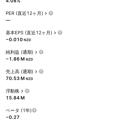
4.08%
PER (直近12ヶ月)
—
基本EPS (直近12ヶ月)
−0.010
NZD
純利益 (通期)
‪−1.86 M‬
NZD
売上高 (通期)
‪70.53 M‬
NZD
浮動株
‪15.84 M‬
ベータ (1年)
−0.27