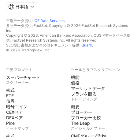
日本語
市場データ提供:
ICE Data Services
.
参照データ提供: FactSet. Copyright © 2026 FactSet Research Systems
Inc.
Copyright © 2026, American Bankers Association. CUSIPデータベース提
供: FactSet Research Systems Inc. All rights reserved.
SEC提出書類およびその他ドキュメント提供:
Quartr
.
© 2026 TradingView, Inc.
主要プロダクト
ツールとサブスクリプション
スーパーチャート
機能
スクリーナー
価格
マーケットデータ
株式
プランを贈る
ETF
トレーディング
債券
暗号コイン
概要
CEXペア
ブローカー
DEXペア
ブローカー比較
Pine
The Leap
ヒートマップ
スペシャルオファー
株式
CMEグループ先物