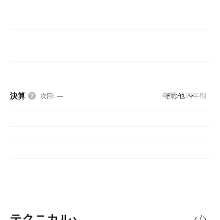
決算
年間
その他
四半期
次回
:
—
テクニカル