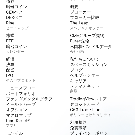
債券
暗号コイン
概要
CEXペア
ブローカー
DEXペア
ブローカー比較
Pine
The Leap
ヒートマップ
スペシャルオファー
株式
CMEグループ先物
ETF
Eurex先物
暗号コイン
米国株バンドルデータ
カレンダー
会社情報
経済
私たちについて
決算
スペースミッション
配当
ブログ
IPO
ヘルプセンター
その他プロダクト
キャリア
メディアキット
ニュースフロー
商品
ポートフォリオ
ファンダメンタルグラフ
TradingViewストア
イールドカーブ
タロットカード
オプション
C63 TradeTime
マクロマップ
ポリシーとセキュリティ
Pine Script®
利用規約
アプリ
免責事項
モバイル
プライバシーポリシー