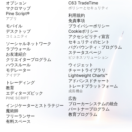
オプション
C63 TradeTime
マクロマップ
ポリシーとセキュリティ
Pine Script®
利用規約
アプリ
免責事項
モバイル
プライバシーポリシー
デスクトップ
Cookieポリシー
コミュニティ
アクセシビリティ宣言
セキュリティのヒント
ソーシャルネットワーク
バグバウンティ・プログラム
ラブウォール
ステータスページ
お友達紹介
ビジネスソリューション
クリエイタープログラム
ハウスルール
ウィジェット
モデレーター
チャートライブラリ
アイデア
Lightweight Charts™
アドバンスドチャート
トレーディング
トレードプラットフォーム
教育
成長機会
エディターズピック
PINE SCRIPT
広告
ブローカーシステムの統合
インジケーターとストラテジー
パートナープログラム
魔術師
教育プログラム
フリーランサー
有料スペース