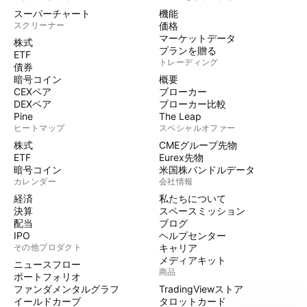
スーパーチャート
機能
スクリーナー
価格
マーケットデータ
株式
プランを贈る
ETF
トレーディング
債券
暗号コイン
概要
CEXペア
ブローカー
DEXペア
ブローカー比較
Pine
The Leap
ヒートマップ
スペシャルオファー
株式
CMEグループ先物
ETF
Eurex先物
暗号コイン
米国株バンドルデータ
カレンダー
会社情報
経済
私たちについて
決算
スペースミッション
配当
ブログ
IPO
ヘルプセンター
その他プロダクト
キャリア
メディアキット
ニュースフロー
商品
ポートフォリオ
ファンダメンタルグラフ
TradingViewストア
イールドカーブ
タロットカード