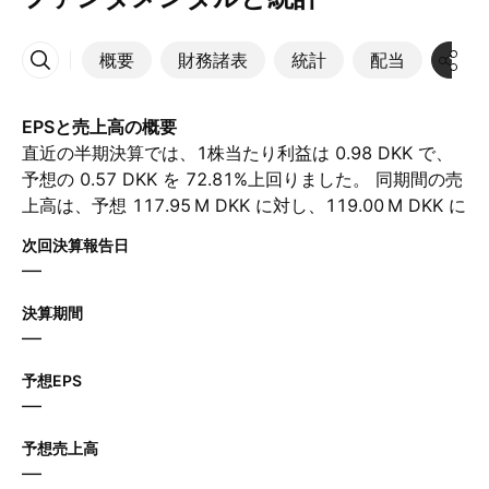
概要
財務諸表
統計
配当
決算
その他
EPSと売上高の概要
直近の半期決算では、1株当たり利益は 0.98 DKK で、
予想の 0.57 DKK を 72.81%上回りました。 同期間の売
上高は、予想 ‪117.95 M‬ DKK に対し、‪119.00 M‬ DKK に
達しました。 次の半期について、アナリストは1株当た
次回決算報告日
り利益が 1.21 DKK、売上高が ‪137.00 M‬ DKK と予想し
—
ています。
決算期間
—
予想EPS
—
予想売上高
—