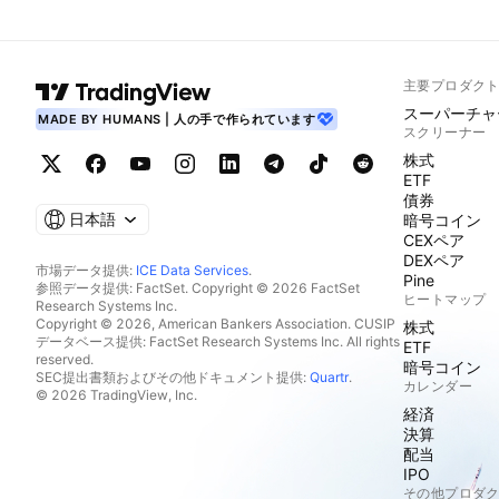
主要プロダク
スーパーチャ
MADE BY HUMANS | 人の手で作られています
スクリーナー
株式
ETF
債券
日本語
暗号コイン
CEXペア
DEXペア
市場データ提供:
ICE Data Services
.
Pine
参照データ提供: FactSet. Copyright © 2026 FactSet
ヒートマップ
Research Systems Inc.
Copyright © 2026, American Bankers Association. CUSIP
株式
データベース提供: FactSet Research Systems Inc. All rights
ETF
reserved.
暗号コイン
SEC提出書類およびその他ドキュメント提供:
Quartr
.
カレンダー
© 2026 TradingView, Inc.
経済
決算
配当
IPO
その他プロダ