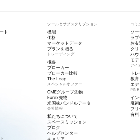
ト
ツールとサブスクリプション
コミ
ート
機能
ソー
価格
ラブ
マーケットデータ
お友
プランを贈る
クリ
トレーディング
ハウ
モデ
概要
アイ
ブローカー
ブローカー比較
トレ
The Leap
教育
スペシャルオファー
エデ
PINE
CMEグループ先物
Eurex先物
イン
米国株バンドルデータ
魔術
会社情報
フリ
有料
私たちについて
スペースミッション
ブログ
ヘルプセンター
クト
キャリア