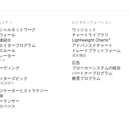
ュニティ
ビジネスソリューション
シャルネットワーク
ウィジェット
ウォール
チャートライブラリ
達紹介
Lightweight Charts™
エイタープログラム
アドバンスドチャート
スルール
トレードプラットフォーム
レーター
成長機会
デア
広告
ーディング
ブローカーシステムの統合
パートナープログラム
ィターズピック
教育プログラム
 SCRIPT
ジケーターとストラテジー
師
ーランサー
スペース