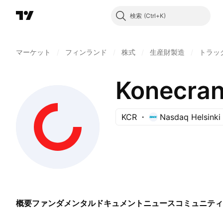
検索
マーケット
/
フィンランド
/
株式
/
生産財製造
/
トラッ
Konecran
KCR
Nasdaq Helsinki
概要
ファンダメンタル
ドキュメント
ニュース
コミュニティ