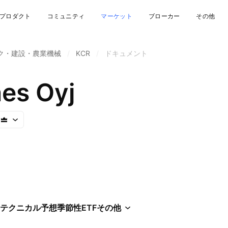
プロダクト
コミュニティ
マーケット
ブローカー
その他
ク・建設・農業機械
/
KCR
/
ドキュメント
es Oyj
テクニカル
予想
季節性
ETF
その他