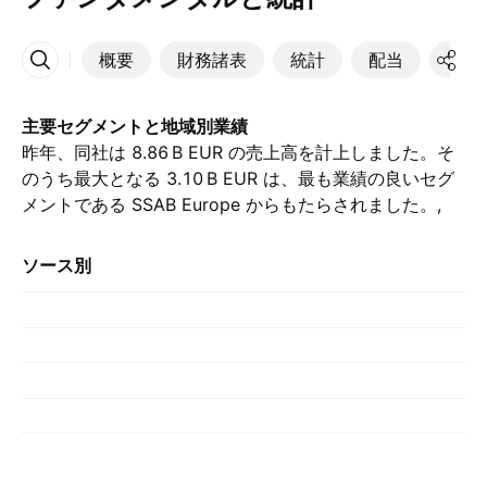
概要
財務諸表
統計
配当
決算
その他
主要セグメントと地域別業績
昨年、同社は ‪8.86 B‬ EUR の売上高を計上しました。そ
のうち最大となる ‪3.10 B‬ EUR は、最も業績の良いセグ
メントである SSAB Europe からもたらされました。,
（前年の ‪3.09 B‬ EUR と比較して）. 最大の貢献は 米国
によるもので、昨年は ‪2.60 B‬ EUR を占めました。, （前
ソース別
年は ‪2.61 B‬ EUR でした）.