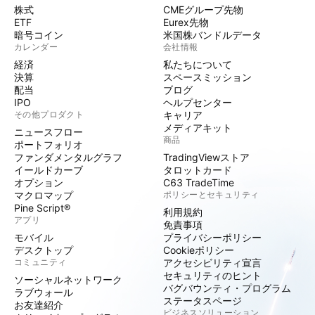
株式
CMEグループ先物
ETF
Eurex先物
暗号コイン
米国株バンドルデータ
カレンダー
会社情報
経済
私たちについて
決算
スペースミッション
配当
ブログ
IPO
ヘルプセンター
その他プロダクト
キャリア
メディアキット
ニュースフロー
商品
ポートフォリオ
ファンダメンタルグラフ
TradingViewストア
イールドカーブ
タロットカード
オプション
C63 TradeTime
マクロマップ
ポリシーとセキュリティ
Pine Script®
利用規約
アプリ
免責事項
モバイル
プライバシーポリシー
デスクトップ
Cookieポリシー
コミュニティ
アクセシビリティ宣言
セキュリティのヒント
ソーシャルネットワーク
バグバウンティ・プログラム
ラブウォール
ステータスページ
お友達紹介
ビジネスソリューション