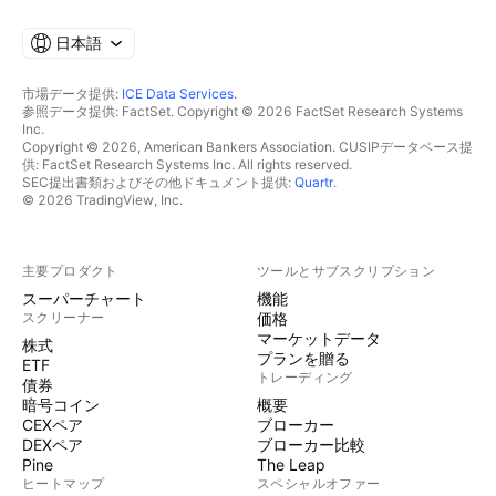
日本語
市場データ提供:
ICE Data Services
.
参照データ提供: FactSet. Copyright © 2026 FactSet Research Systems
Inc.
Copyright © 2026, American Bankers Association. CUSIPデータベース提
供: FactSet Research Systems Inc. All rights reserved.
SEC提出書類およびその他ドキュメント提供:
Quartr
.
© 2026 TradingView, Inc.
主要プロダクト
ツールとサブスクリプション
スーパーチャート
機能
スクリーナー
価格
マーケットデータ
株式
プランを贈る
ETF
トレーディング
債券
暗号コイン
概要
CEXペア
ブローカー
DEXペア
ブローカー比較
Pine
The Leap
ヒートマップ
スペシャルオファー