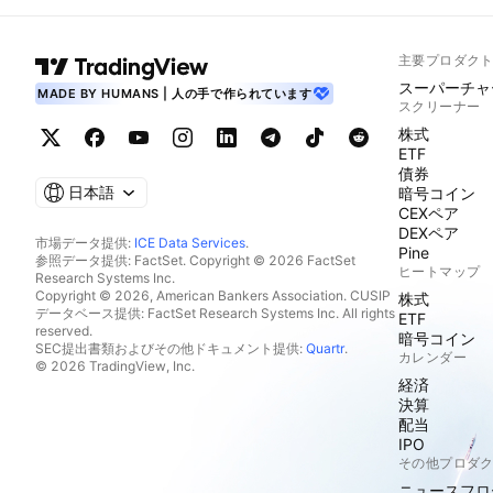
主要プロダク
スーパーチャ
MADE BY HUMANS | 人の手で作られています
スクリーナー
株式
ETF
債券
日本語
暗号コイン
CEXペア
DEXペア
市場データ提供:
ICE Data Services
.
Pine
参照データ提供: FactSet. Copyright © 2026 FactSet
ヒートマップ
Research Systems Inc.
Copyright © 2026, American Bankers Association. CUSIP
株式
データベース提供: FactSet Research Systems Inc. All rights
ETF
reserved.
暗号コイン
SEC提出書類およびその他ドキュメント提供:
Quartr
.
カレンダー
© 2026 TradingView, Inc.
経済
決算
配当
IPO
その他プロダ
ニュースフロ