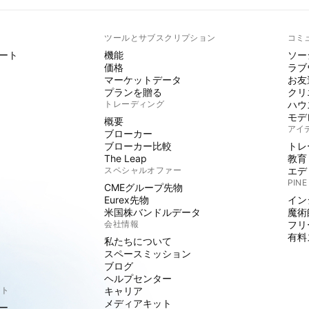
ト
ツールとサブスクリプション
コミ
ート
機能
ソー
価格
ラブ
マーケットデータ
お友
プランを贈る
クリ
トレーディング
ハウ
モデ
概要
アイ
ブローカー
ブローカー比較
トレ
The Leap
教育
スペシャルオファー
エデ
PINE
CMEグループ先物
Eurex先物
イン
米国株バンドルデータ
魔術
会社情報
フリ
有料
私たちについて
スペースミッション
ブログ
ヘルプセンター
クト
キャリア
メディアキット
ー