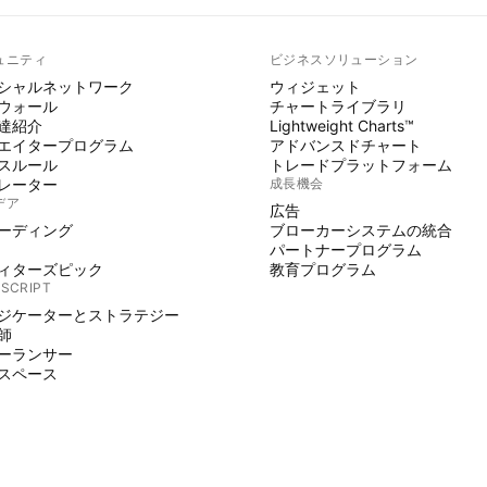
ュニティ
ビジネスソリューション
シャルネットワーク
ウィジェット
ウォール
チャートライブラリ
達紹介
Lightweight Charts™
エイタープログラム
アドバンスドチャート
スルール
トレードプラットフォーム
レーター
成長機会
デア
広告
ーディング
ブローカーシステムの統合
パートナープログラム
ィターズピック
教育プログラム
 SCRIPT
ジケーターとストラテジー
師
ーランサー
スペース