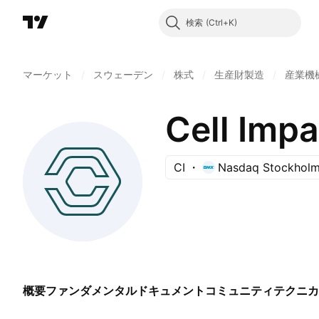
検索
マーケット
/
スウェーデン
/
株式
/
生産財製造
/
産業機
Cell Imp
CI
Nasdaq Stockhol
概要
ファンダメンタル
ドキュメント
コミュニティ
テクニカ