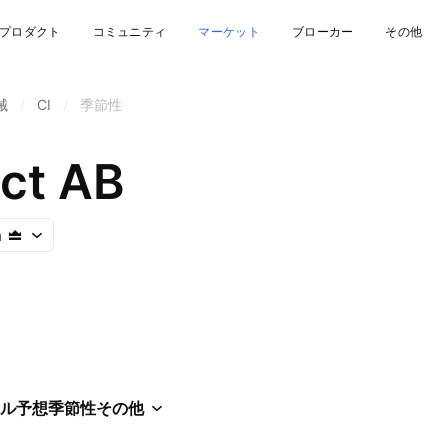
プロダクト
コミュニティ
マーケット
ブローカー
その他
械
/
CI
/
季節性
act AB
m
ル
予想
季節性
その他