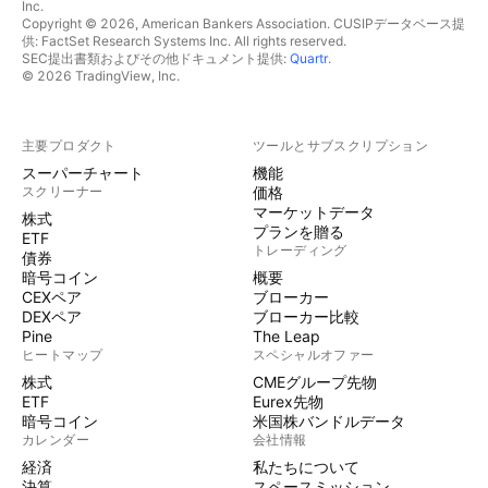
Inc.
Copyright © 2026, American Bankers Association. CUSIPデータベース提
供: FactSet Research Systems Inc. All rights reserved.
SEC提出書類およびその他ドキュメント提供:
Quartr
.
© 2026 TradingView, Inc.
主要プロダクト
ツールとサブスクリプション
スーパーチャート
機能
スクリーナー
価格
マーケットデータ
株式
プランを贈る
ETF
トレーディング
債券
暗号コイン
概要
CEXペア
ブローカー
DEXペア
ブローカー比較
Pine
The Leap
ヒートマップ
スペシャルオファー
株式
CMEグループ先物
ETF
Eurex先物
暗号コイン
米国株バンドルデータ
カレンダー
会社情報
経済
私たちについて
決算
スペースミッション