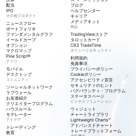
配当
ブログ
IPO
ヘルプセンター
その他プロダクト
キャリア
メディアキット
ニュースフロー
商品
ポートフォリオ
ファンダメンタルグラフ
TradingViewストア
イールドカーブ
タロットカード
オプション
C63 TradeTime
マクロマップ
ポリシーとセキュリティ
Pine Script®
利用規約
アプリ
免責事項
モバイル
プライバシーポリシー
デスクトップ
Cookieポリシー
コミュニティ
アクセシビリティ宣言
セキュリティのヒント
ソーシャルネットワーク
バグバウンティ・プログラム
ラブウォール
ステータスページ
お友達紹介
ビジネスソリューション
クリエイタープログラム
ハウスルール
ウィジェット
モデレーター
チャートライブラリ
アイデア
Lightweight Charts™
アドバンスドチャート
トレーディング
トレードプラットフォーム
教育
成長機会