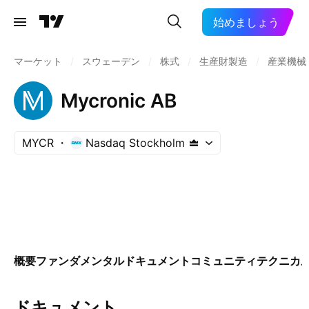
始めましょう
マーケット
/
スウェーデン
/
株式
/
生産財製造
/
産業機械
Mycronic AB
MYCR
Nasdaq Stockholm
概要
ファンダメンタル
ドキュメント
コミュニティ
テクニカ
ドキュメント