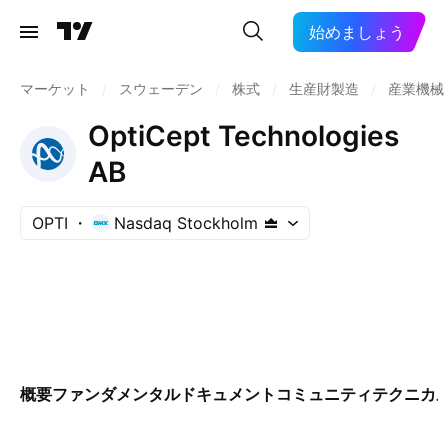
始めましょう
マーケット
/
スウェーデン
/
株式
/
生産財製造
/
産業機械
OptiCept Technologies
AB
OPTI
Nasdaq Stockholm
概要
ファンダメンタル
ドキュメント
コミュニティ
テクニカ