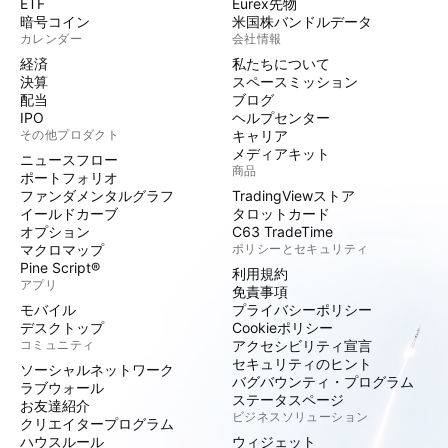
ETF
Eurex先物
暗号コイン
米国株バンドルデータ
カレンダー
会社情報
経済
私たちについて
決算
スペースミッション
配当
ブログ
IPO
ヘルプセンター
その他プロダクト
キャリア
メディアキット
ニュースフロー
商品
ポートフォリオ
ファンダメンタルグラフ
TradingViewストア
イールドカーブ
タロットカード
オプション
C63 TradeTime
マクロマップ
ポリシーとセキュリティ
Pine Script®
利用規約
アプリ
免責事項
モバイル
プライバシーポリシー
デスクトップ
Cookieポリシー
コミュニティ
アクセシビリティ宣言
セキュリティのヒント
ソーシャルネットワーク
バグバウンティ・プログラム
ラブウォール
ステータスページ
お友達紹介
ビジネスソリューション
クリエイタープログラム
ハウスルール
ウィジェット