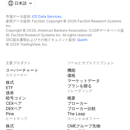
日本語
市場データ提供:
ICE Data Services
.
参照データ提供: FactSet. Copyright © 2026 FactSet Research Systems
Inc.
Copyright © 2026, American Bankers Association. CUSIPデータベース提
供: FactSet Research Systems Inc. All rights reserved.
SEC提出書類およびその他ドキュメント提供:
Quartr
.
© 2026 TradingView, Inc.
主要プロダクト
ツールとサブスクリプション
スーパーチャート
機能
スクリーナー
価格
マーケットデータ
株式
プランを贈る
ETF
トレーディング
債券
暗号コイン
概要
CEXペア
ブローカー
DEXペア
ブローカー比較
Pine
The Leap
ヒートマップ
スペシャルオファー
株式
CMEグループ先物