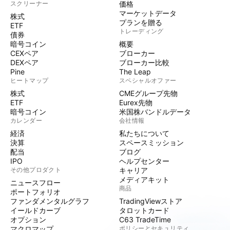
スクリーナー
価格
マーケットデータ
株式
プランを贈る
ETF
トレーディング
債券
暗号コイン
概要
CEXペア
ブローカー
DEXペア
ブローカー比較
Pine
The Leap
ヒートマップ
スペシャルオファー
株式
CMEグループ先物
ETF
Eurex先物
暗号コイン
米国株バンドルデータ
カレンダー
会社情報
経済
私たちについて
決算
スペースミッション
配当
ブログ
IPO
ヘルプセンター
その他プロダクト
キャリア
メディアキット
ニュースフロー
商品
ポートフォリオ
ファンダメンタルグラフ
TradingViewストア
イールドカーブ
タロットカード
オプション
C63 TradeTime
マクロマップ
ポリシーとセキュリティ