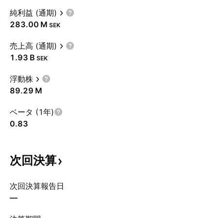
純利益 (通期)
‪283.00 M‬
SEK
売上高 (通期)
‪1.93 B‬
SEK
浮動株
‪89.29 M‬
ベータ (1年)
0.83
次回決算
次回決算報告日
—