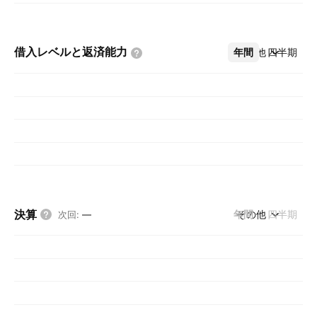
借入レベルと返済能力
年間
その他
四半期
決算
年間
その他
四半期
次回
:
—