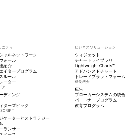
ュニティ
ビジネスソリューション
シャルネットワーク
ウィジェット
ウォール
チャートライブラリ
達紹介
Lightweight Charts™
エイタープログラム
アドバンスドチャート
スルール
トレードプラットフォーム
レーター
成長機会
デア
広告
ーディング
ブローカーシステムの統合
パートナープログラム
ィターズピック
教育プログラム
 SCRIPT
ジケーターとストラテジー
師
ーランサー
スペース