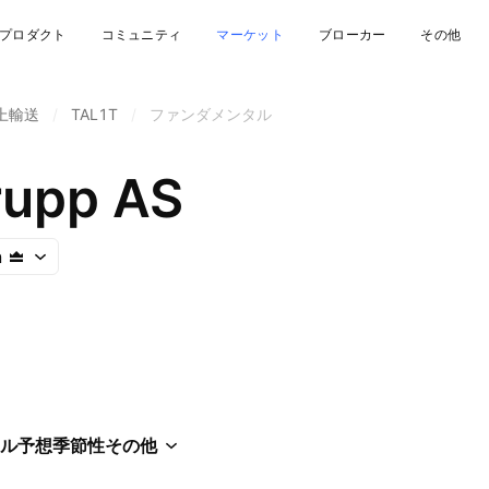
プロダクト
コミュニティ
マーケット
ブローカー
その他
上輸送
/
TAL1T
/
ファンダメンタル
rupp AS
n
ル
予想
季節性
その他