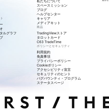
私たちについて
スペースミッション
ブログ
ヘルプセンター
クト
キャリア
メディアキット
ー
商品
オ
タルグラフ
TradingViewストア
ブ
タロットカード
C63 TradeTime
ポリシーとセキュリティ
利用規約
免責事項
プライバシーポリシー
Cookieポリシー
アクセシビリティ宣言
セキュリティのヒント
バグバウンティ・プログラム
ステータスページ