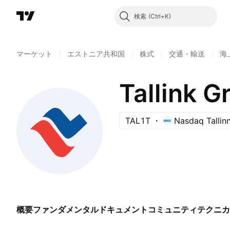
検索
マーケット
/
エストニア共和国
/
株式
/
交通・輸送
/
海
Tallink G
TAL1T
Nasdaq Tallin
概要
ファンダメンタル
ドキュメント
コミュニティ
テクニカ