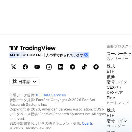
主要プロダク
スーパーチャ
MADE BY HUMANS | 人の手で作られています
スクリーナー
株式
ETF
債券
日本語
暗号コイン
CEXペア
DEXペア
市場データ提供:
ICE Data Services
.
Pine
参照データ提供: FactSet. Copyright © 2026 FactSet
ヒートマップ
Research Systems Inc.
Copyright © 2026, American Bankers Association. CUSIP
株式
データベース提供: FactSet Research Systems Inc. All rights
ETF
reserved.
暗号コイン
SEC提出書類およびその他ドキュメント提供:
Quartr
.
カレンダー
© 2026 TradingView, Inc.