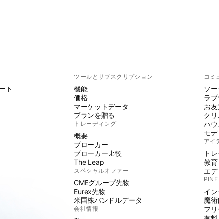
ト
ツールとサブスクリプション
コミ
ート
機能
ソー
価格
ラブ
マーケットデータ
お友
プランを贈る
クリ
トレーディング
ハウ
モデ
概要
アイ
ブローカー
ブローカー比較
トレ
The Leap
教育
スペシャルオファー
エデ
PINE
CMEグループ先物
Eurex先物
イン
米国株バンドルデータ
魔術
会社情報
フリ
有料