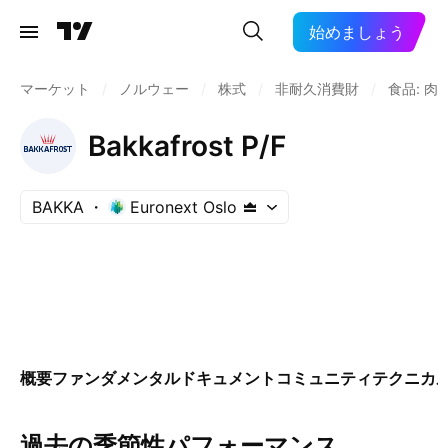
始めましょう
マーケット
/
ノルウェー
/
株式
/
非耐久消費財
/
食品: 
Bakkafrost P/F
BAKKA
Euronext Oslo
概要
ファンダメンタル
ドキュメント
コミュニティ
テクニカ
過去の季節性パフォーマンス