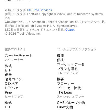
市場データ提供:
ICE Data Services
.
参照データ提供: FactSet. Copyright © 2026 FactSet Research Systems
Inc.
Copyright © 2026, American Bankers Association. CUSIPデータベース提
供: FactSet Research Systems Inc. All rights reserved.
SEC提出書類およびその他ドキュメント提供:
Quartr
.
© 2026 TradingView, Inc.
主要プロダクト
ツールとサブスクリプション
スーパーチャート
機能
スクリーナー
価格
マーケットデータ
株式
プランを贈る
ETF
トレーディング
債券
暗号コイン
概要
CEXペア
ブローカー
DEXペア
ブローカー比較
Pine
The Leap
ヒートマップ
スペシャルオファー
株式
CMEグループ先物
ETF
Eurex先物