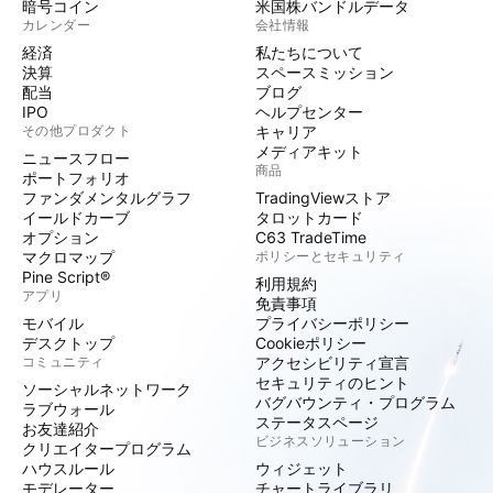
暗号コイン
米国株バンドルデータ
カレンダー
会社情報
経済
私たちについて
決算
スペースミッション
配当
ブログ
IPO
ヘルプセンター
その他プロダクト
キャリア
メディアキット
ニュースフロー
商品
ポートフォリオ
ファンダメンタルグラフ
TradingViewストア
イールドカーブ
タロットカード
オプション
C63 TradeTime
マクロマップ
ポリシーとセキュリティ
Pine Script®
利用規約
アプリ
免責事項
モバイル
プライバシーポリシー
デスクトップ
Cookieポリシー
コミュニティ
アクセシビリティ宣言
セキュリティのヒント
ソーシャルネットワーク
バグバウンティ・プログラム
ラブウォール
ステータスページ
お友達紹介
ビジネスソリューション
クリエイタープログラム
ハウスルール
ウィジェット
モデレーター
チャートライブラリ