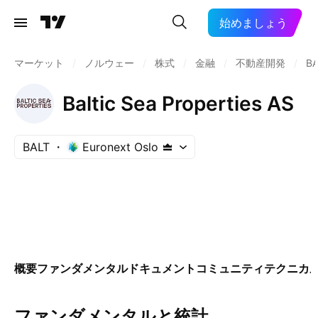
始めましょう
マーケット
/
ノルウェー
/
株式
/
金融
/
不動産開発
/
BA
Baltic Sea Properties AS
BALT
Euronext Oslo
概要
ファンダメンタル
ドキュメント
コミュニティ
テクニカ
ファンダメンタルと統計