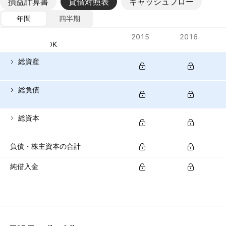
損益計算書
貸借対照表
キャッシュフロー
年間
四半期
指標
2015
2016
通貨: NOK
総資産
総負債
総資本
負債・株主資本の合計
純借入金