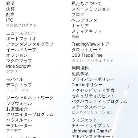
経済
私たちについて
決算
スペースミッション
配当
ブログ
IPO
ヘルプセンター
その他プロダクト
キャリア
メディアキット
ニュースフロー
商品
ポートフォリオ
ファンダメンタルグラフ
TradingViewストア
イールドカーブ
タロットカード
オプション
C63 TradeTime
マクロマップ
ポリシーとセキュリティ
Pine Script®
利用規約
アプリ
免責事項
モバイル
プライバシーポリシー
デスクトップ
Cookieポリシー
コミュニティ
アクセシビリティ宣言
セキュリティのヒント
ソーシャルネットワーク
バグバウンティ・プログラム
ラブウォール
ステータスページ
お友達紹介
ビジネスソリューション
クリエイタープログラム
ハウスルール
ウィジェット
モデレーター
チャートライブラリ
アイデア
Lightweight Charts™
アドバンスドチャート