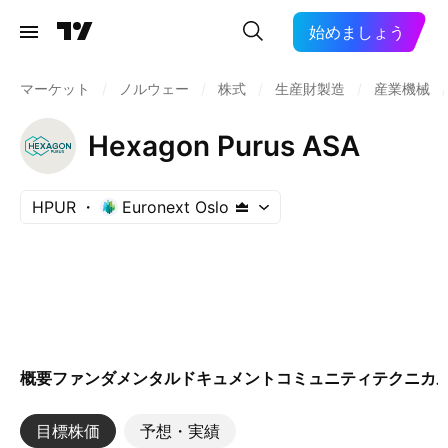
始めましょう
マーケット
/
ノルウェー
/
株式
/
生産財製造
/
産業機械
/
Hexagon Purus ASA
HPUR
Euronext Oslo
概要
ファンダメンタル
ドキュメント
コミュニティ
テクニカ
目標株価
予想・実績