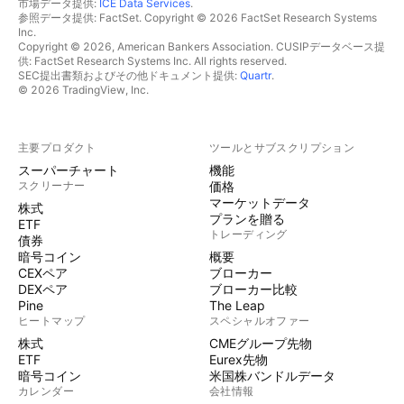
市場データ提供:
ICE Data Services
.
参照データ提供: FactSet. Copyright © 2026 FactSet Research Systems
Inc.
Copyright © 2026, American Bankers Association. CUSIPデータベース提
供: FactSet Research Systems Inc. All rights reserved.
SEC提出書類およびその他ドキュメント提供:
Quartr
.
© 2026 TradingView, Inc.
主要プロダクト
ツールとサブスクリプション
スーパーチャート
機能
スクリーナー
価格
マーケットデータ
株式
プランを贈る
ETF
トレーディング
債券
暗号コイン
概要
CEXペア
ブローカー
DEXペア
ブローカー比較
Pine
The Leap
ヒートマップ
スペシャルオファー
株式
CMEグループ先物
ETF
Eurex先物
暗号コイン
米国株バンドルデータ
カレンダー
会社情報