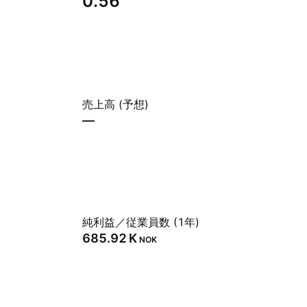
0.56
売上高 (予想)
—
純利益／従業員数 (1年)
‪685.92 K‬
NOK