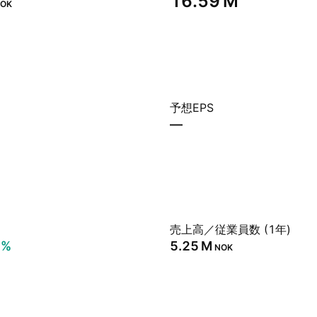
‪16.59 M‬
OK
予想EPS
—
売上高／従業員数 (1年)
5%
‪5.25 M‬
NOK