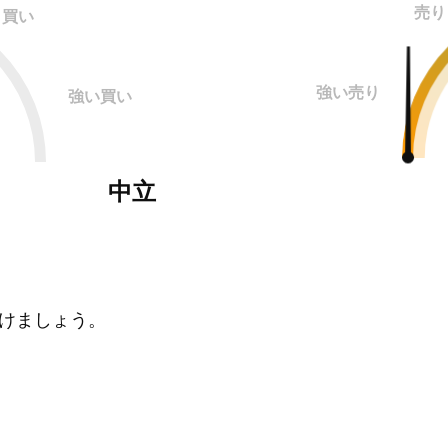
売り
買い
強い売り
強い買い
中立
けましょう。