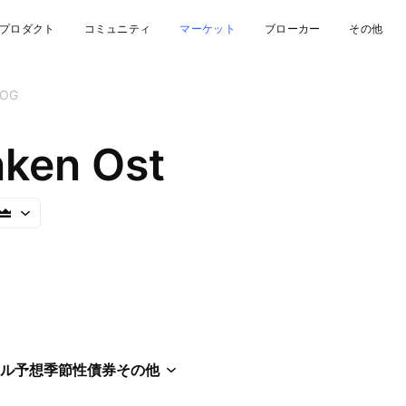
プロダクト
コミュニティ
マーケット
ブローカー
その他
POG
ken Ost
ル
予想
季節性
債券
その他