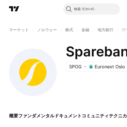
検索
マーケット
/
ノルウェー
/
株式
/
金融
/
地方銀行
/
S
Spareban
SPOG
Euronext Oslo
概要
ファンダメンタル
ドキュメント
コミュニティ
テクニカ