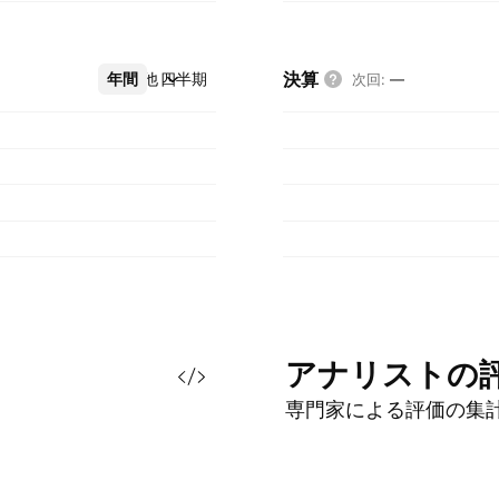
決算
年間
その他
四半期
次回
:
—
アナリストの
専門家による評価の集