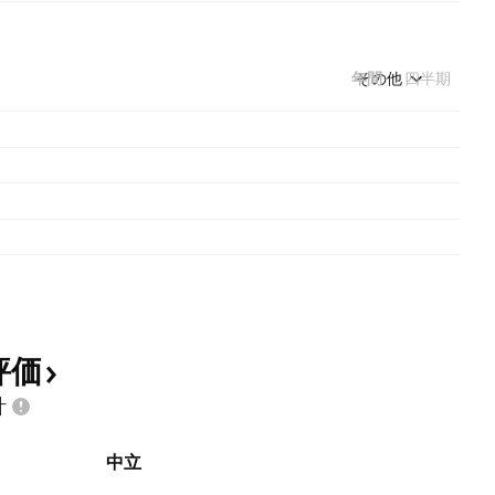
年間
その他
四半期
評価
計
中立