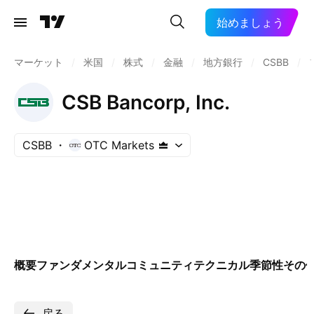
始めましょう
マーケット
/
米国
/
株式
/
金融
/
地方銀行
/
CSBB
/
CSB Bancorp, Inc.
CSBB
OTC Markets
概要
ファンダメンタル
コミュニティ
テクニカル
季節性
その
戻る