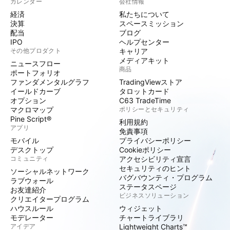
カレンダー
会社情報
経済
私たちについて
決算
スペースミッション
配当
ブログ
IPO
ヘルプセンター
その他プロダクト
キャリア
メディアキット
ニュースフロー
商品
ポートフォリオ
ファンダメンタルグラフ
TradingViewストア
イールドカーブ
タロットカード
オプション
C63 TradeTime
マクロマップ
ポリシーとセキュリティ
Pine Script®
利用規約
アプリ
免責事項
モバイル
プライバシーポリシー
デスクトップ
Cookieポリシー
コミュニティ
アクセシビリティ宣言
セキュリティのヒント
ソーシャルネットワーク
バグバウンティ・プログラム
ラブウォール
ステータスページ
お友達紹介
ビジネスソリューション
クリエイタープログラム
ハウスルール
ウィジェット
モデレーター
チャートライブラリ
アイデア
Lightweight Charts™