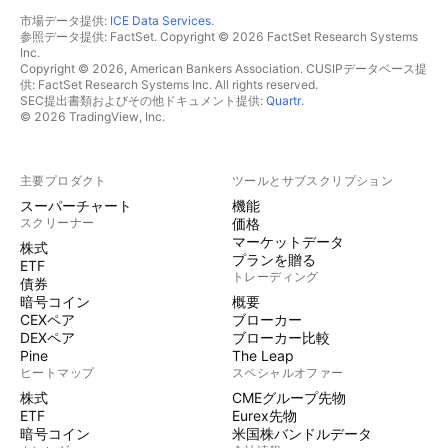
市場データ提供:
ICE Data Services
.
参照データ提供: FactSet. Copyright © 2026 FactSet Research Systems
Inc.
Copyright © 2026, American Bankers Association. CUSIPデータベース提
供: FactSet Research Systems Inc. All rights reserved.
SEC提出書類およびその他ドキュメント提供:
Quartr
.
© 2026 TradingView, Inc.
主要プロダクト
ツールとサブスクリプション
スーパーチャート
機能
スクリーナー
価格
マーケットデータ
株式
プランを贈る
ETF
トレーディング
債券
暗号コイン
概要
CEXペア
ブローカー
DEXペア
ブローカー比較
Pine
The Leap
ヒートマップ
スペシャルオファー
株式
CMEグループ先物
ETF
Eurex先物
暗号コイン
米国株バンドルデータ